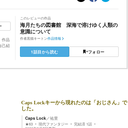
このレビューの作品
海月たちの図書館 深海で溶けゆく人類の
ー
意識について
作者
黒猫キートン
作品情報
 作品
自己紹
1話目から読む
フォロー
Caps Lockキーから現れたのは「おじさん」で
した。
Caps Lock
／
祐里
★
63
現代ファンタジー
完結済
1
話