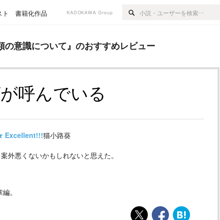
スト
書籍化作品
KADOKAWA Group
ついて
』のおすすめレビュー
類の意識について
』のおすすめレビュー
ゲが呼んでいる
★
Excellent!!!
猫小路葵
、案外悪くないかもしれないと思えた。
掌編。