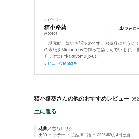
レビュワー
猫小路葵
フォロ
@90505
一話完結、短いお話多めです。お気軽にどうぞ！
の表紙をMidjourneyで作って楽しんでいます。 
介：https://kakuyomu.jp/us…
レビュー投稿
953
件
猫小路葵
さんの他のおすすめレビュー
952
土に還る
花葬
／
志乃亜サク
★
89
ホラー
完結済
1
話
2026年8月4日
更新