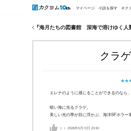
マイページ
小説を探す
ネク
『
海月たちの図書館 深海で溶けゆく人類の意識に
『
海月たちの図書館 深海で溶けゆく人
クラ
★★
エレナのように感じることができるのなら
暗い海に光るクラゲ。
美しい光の帯が目に浮かぶ、海洋SFホラー
2026年5月12日 20:50
1