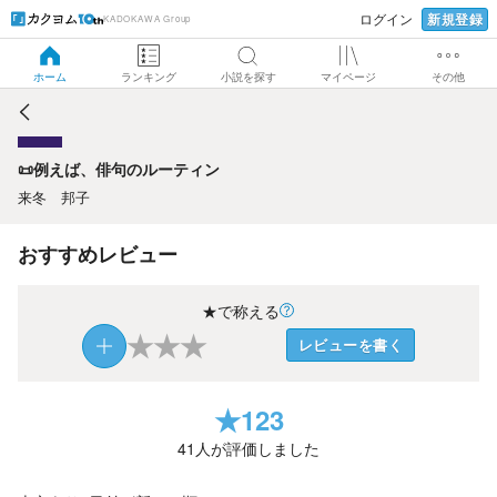
新規登録
ログイン
KADOKAWA Group
📜例えば、俳句のルーティン
ホーム
ランキング
小説を探す
マイページ
その他
📜例えば、俳句のルーティン
来冬 邦子
おすすめレビュー
★で称える
★
★
★
レビューを書く
★
123
41
人が評価しました