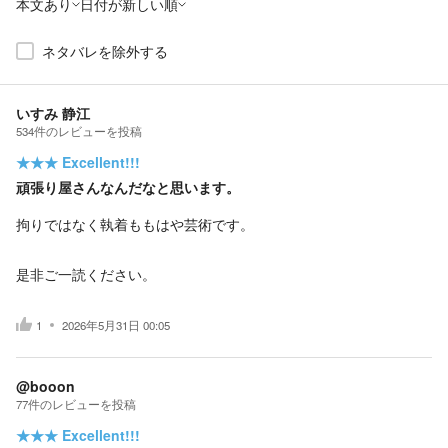
本文あり
日付が新しい順
ネタバレを除外する
いすみ 静江
534
件の
レビューを投稿
★★★
Excellent!!!
頑張り屋さんなんだなと思います。
拘りではなく執着ももはや芸術です。
是非ご一読ください。
1
2026年5月31日 00:05
@booon
77
件の
レビューを投稿
★★★
Excellent!!!