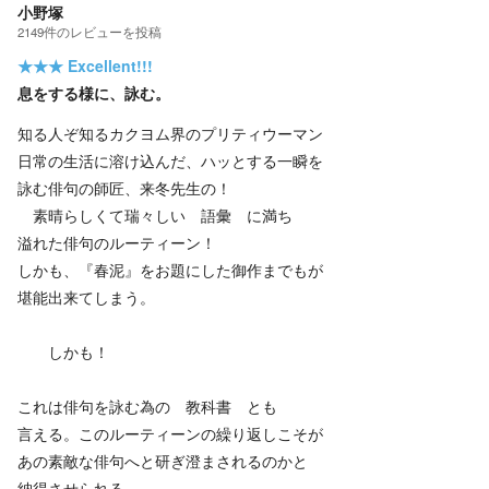
小野塚
2149
件の
レビューを投稿
★★★
Excellent!!!
息をする様に、詠む。
知る人ぞ知るカクヨム界のプリティウーマン
日常の生活に溶け込んだ、ハッとする一瞬を
詠む俳句の師匠、来冬先生の！
素晴らしくて瑞々しい 語彙 に満ち
溢れた俳句のルーティーン！
しかも、『春泥』をお題にした御作までもが
堪能出来てしまう。
しかも！
これは俳句を詠む為の 教科書 とも
言える。このルーティーンの繰り返しこそが
あの素敵な俳句へと研ぎ澄まされるのかと
納得させられる。