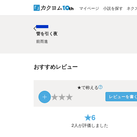
マイページ
小説を探す
ネク
管を引く夜
管を引く夜
前而進
おすすめレビュー
★で称える
★
★
★
レビューを書
★
6
2
人が評価しました