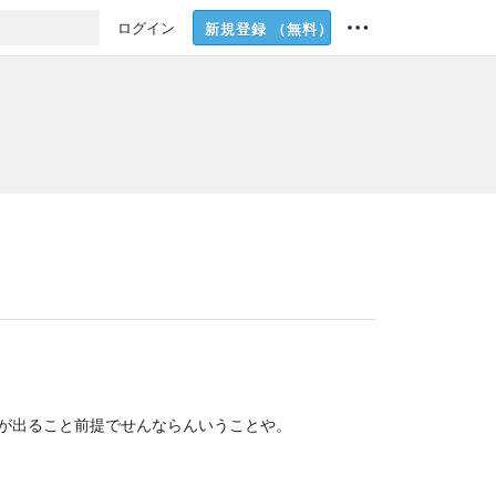
ログイン
新規登録
（無料）
が出ること前提でせんならんいうことや。