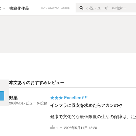
スト
書籍化作品
KADOKAWA Group
本文ありのおすすめレビュー
く
野栗
★★★
Excellent!!!
268
件の
レビューを投稿
インフラに収支を求めたらアカンのや
健康で文化的な最低限度の生活の保障は、足
1
2026年5月11日 13:20