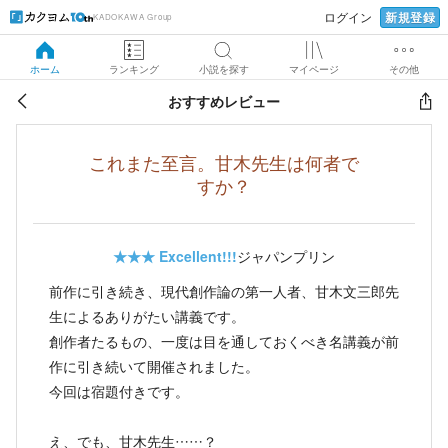
新規登録
ログイン
KADOKAWA Group
ホーム
ランキング
小説を探す
マイページ
その他
おすすめレビュー
これまた至言。甘木先生は何者で
すか？
★★★
Excellent!!!
ジャパンプリン
前作に引き続き、現代創作論の第一人者、甘木文三郎先
生によるありがたい講義です。
創作者たるもの、一度は目を通しておくべき名講義が前
作に引き続いて開催されました。
今回は宿題付きです。
え、でも、甘木先生……？