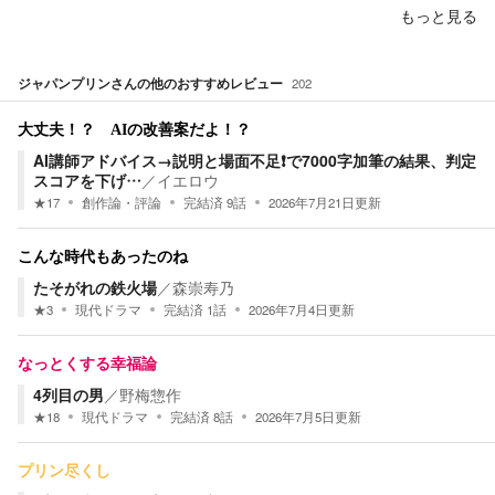
もっと見る
ジャパンプリン
さんの他のおすすめレビュー
202
大丈夫！？ AIの改善案だよ！？
AI講師アドバイス→説明と場面不足❗️で7000字加筆の結果、判定
スコアを下げ…
／
イエロウ
★
17
創作論・評論
完結済
9
話
2026年7月21日
更新
こんな時代もあったのね
たそがれの鉄火場
／
森崇寿乃
★
3
現代ドラマ
完結済
1
話
2026年7月4日
更新
なっとくする幸福論
4列目の男
／
野梅惣作
★
18
現代ドラマ
完結済
8
話
2026年7月5日
更新
プリン尽くし