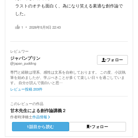
ラストのオチも面白く、為になり笑える素適な創作論で
した。
1
2026年5月9日 22:43
レビュワー
ジャパンプリン
フォロー
@japan_pudding
専門と経験は理系、感性は文系を自称しております。 この度、小説執
筆を始めましたが、学ぶべきことが多くて楽しい日々を過ごしていま
す。 自分が読んで面白いと思…
レビュー投稿
203
件
このレビューの作品
甘木先生による創作論講義２
作者
時津橋士
作品情報
1話目から読む
フォロー