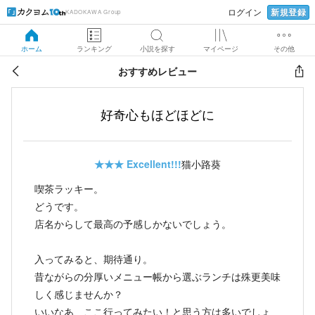
新規登録
ログイン
KADOKAWA Group
ホーム
ランキング
小説を探す
マイページ
その他
おすすめレビュー
好奇心もほどほどに
★★★
Excellent!!!
猫小路葵
喫茶ラッキー。
どうです。
店名からして最高の予感しかないでしょう。
入ってみると、期待通り。
昔ながらの分厚いメニュー帳から選ぶランチは殊更美味
しく感じませんか？
いいなあ、ここ行ってみたい！と思う方は多いでしょ