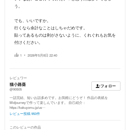
う。
でも、いいですか。
行くなら余計なことはしちゃだめです。
貼ってあるものは剥がさないように、くれぐれもお気を
付けください。
1
2026年5月8日 22:40
レビュワー
猫小路葵
フォロー
@90505
一話完結、短いお話多めです。お気軽にどうぞ！ 作品の表紙を
Midjourneyで作って楽しんでいます。 自己紹介：
https://kakuyomu.jp/us…
レビュー投稿
950
件
このレビューの作品