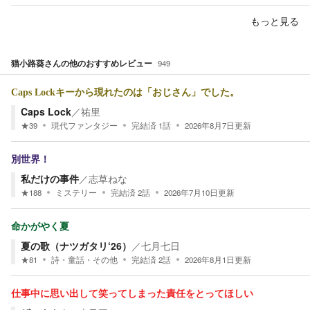
もっと見る
猫小路葵
さんの他のおすすめレビュー
949
Caps Lockキーから現れたのは「おじさん」でした。
Caps Lock
／
祐里
★
39
現代ファンタジー
完結済
1
話
2026年8月7日
更新
別世界！
私だけの事件
／
志草ねな
★
188
ミステリー
完結済
2
話
2026年7月10日
更新
命かがやく夏
夏の歌（ナツガタリ‘26）
／
七月七日
★
81
詩・童話・その他
完結済
2
話
2026年8月1日
更新
仕事中に思い出して笑ってしまった責任をとってほしい