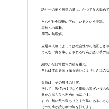
語り手の抱く感情の量は、かつて父の勤め
自らが社会階級の下位にいるという意識。
容貌への羞恥。
周囲の無理解。
立場や人格によっては社会性や礼儀正しさ
そんな〝良き事〟とされる行為が語り手の
細やかな日常描写の積み重ね。
それは体面を装う振る舞いにより行き場の
白眉は、その怒りの吐露。
そして、激情だけでなく衝動の過ぎた後の
微かな温もりの慰めの描写です。
すでに無い父の温もりとまだ掌にある小さ
その対比が読む者の胸を打ちます。