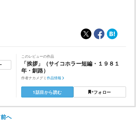
。
このレビューの作品
「挨拶」（サイコホラー短編・１９８１
ー
年・釧路）
作者
ナカメグミ
作品情報
1話目から読む
フォロー
前へ