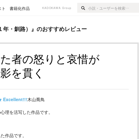
スト
書籍化作品
KADOKAWA Group
）
』のおすすめレビュー
１年・釧路）
』のおすすめレビュー
れた者の怒りと哀惜が
面影を貫く
★
Excellent!!!
木山喬鳥
の心理を活写した作品です。
れた作品です。