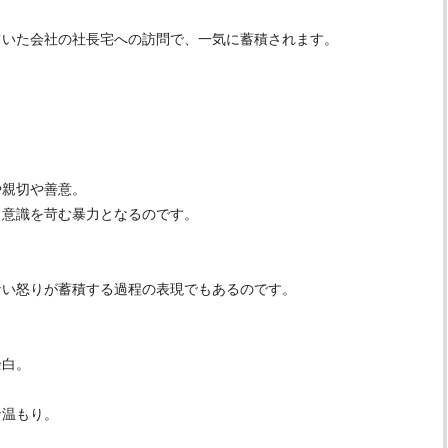
ていた会社の社長宅への訪問で、一気に蓄積されます。
や親切や善意。
自意識を苛む暴力となるのです。
ない怒りが蓄積する過程の表現でもあるのです。
余白。
な温もり。