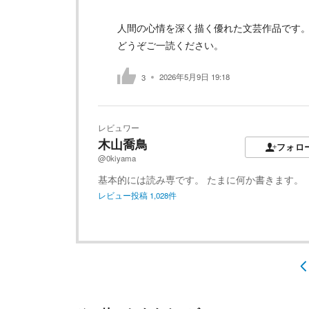
人間の心情を深く描く優れた文芸作品です
どうぞご一読ください。
2026年5月9日 19:18
3
レビュワー
木山喬鳥
フォロ
@0kiyama
基本的には読み専です。 たまに何か書きます。
レビュー投稿
1,028
件