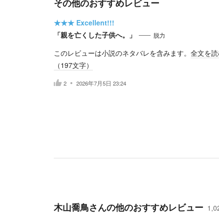
その他のおすすめレビュー
★★★
Excellent!!!
「親を亡くした子供へ。」
脱力
このレビューは小説のネタバレを含みます。
全文を読
（
197
文字）
2
2026年7月5日 23:24
木山喬鳥
さんの他のおすすめレビュー
1,0