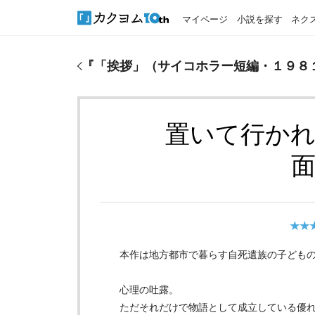
マイページ
小説を探す
ネク
『
「挨拶」（サイコホラー短編・１９８１年・釧路
『
「挨拶」（サイコホラー短編・１９８
置いて行か
★★
本作は地方都市で暮らす自死遺族の子ども
心理の吐露。
ただそれだけで物語として成立している優