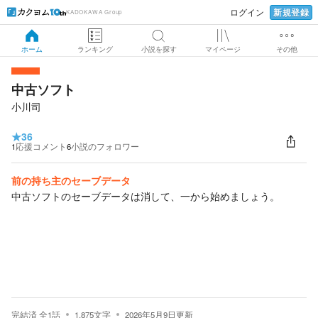
新規登録
ログイン
KADOKAWA Group
ホーム
ランキング
小説を探す
マイページ
その他
中古ソフト
小川司
★
36
1
応援コメント
6
小説のフォロワー
前の持ち主のセーブデータ
中古ソフトのセーブデータは消して、一から始めましょう。
完結済
全
1
話
1,875
文字
2026年5月9日
更新