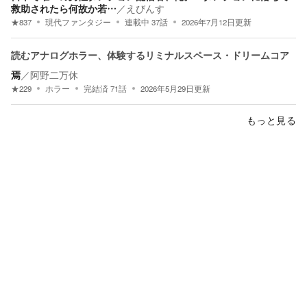
救助されたら何故か若…
／
えびんす
★
837
現代ファンタジー
連載中
37
話
2026年7月12日
更新
読むアナログホラー、体験するリミナルスペース・ドリームコア
焉
／
阿野二万休
★
229
ホラー
完結済
71
話
2026年5月29日
更新
もっと見る