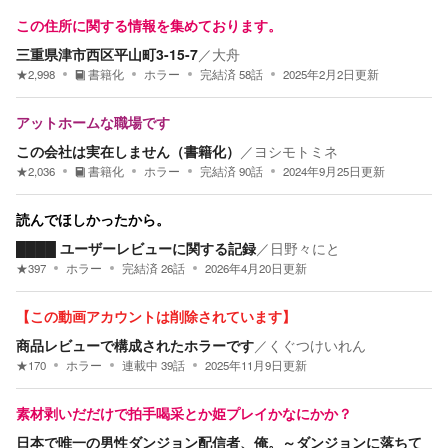
この住所に関する情報を集めております。
三重県津市西区平山町3-15-7
／
大舟
★
2,998
書籍化
ホラー
完結済
58
話
2025年2月2日
更新
アットホームな職場です
この会社は実在しません（書籍化）
／
ヨシモトミネ
★
2,036
書籍化
ホラー
完結済
90
話
2024年9月25日
更新
読んでほしかったから。
████ ユーザーレビューに関する記録
／
日野々にと
★
397
ホラー
完結済
26
話
2026年4月20日
更新
【この動画アカウントは削除されています】
商品レビューで構成されたホラーです
／
くぐつけいれん
★
170
ホラー
連載中
39
話
2025年11月9日
更新
素材剥いだだけで拍手喝采とか姫プレイかなにかか？
日本で唯一の男性ダンジョン配信者、俺。～ダンジョンに落ちて