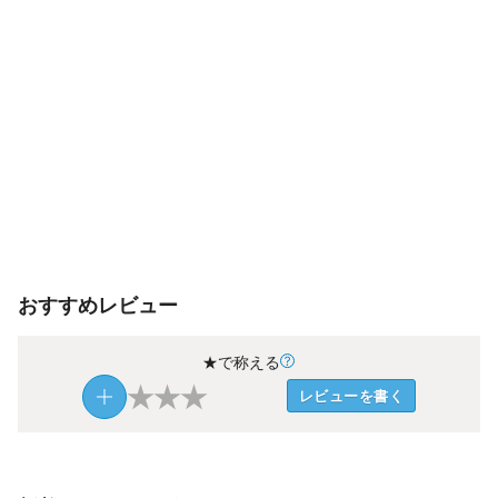
おすすめレビュー
★で称える
★
★
★
レビューを書く