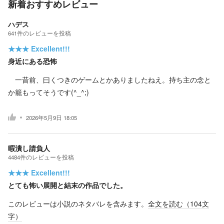
新着おすすめレビュー
ハデス
641
件の
レビューを投稿
★★★
Excellent!!!
身近にある恐怖
一昔前、曰くつきのゲームとかありましたねえ。持ち主の念と
か籠もってそうです(^_^;)
2026年5月9日 18:05
暇潰し請負人
4484
件の
レビューを投稿
★★★
Excellent!!!
とても怖い展開と結末の作品でした。
このレビューは小説のネタバレを含みます。
全文を読む（
104
文
字）