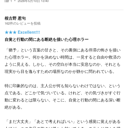
1
2026年5月10日 13:40
根古野 惹句
162
件の
レビューを投稿
★★★
Excellent!!!
自覚と行動の間にある断絶を描いた心理ホラー
「猶予」という言葉の甘さと、その裏側にある停滞の怖さを描い
た心理ホラー。何かを決めない時間は、一見すると自由や救済の
ように見える。しかし、その空白が本当に安息なのか、それとも
現実から目を逸らすための場所なのかが静かに問われている。
特に印象的なのは、主人公が何も知らないわけではない、という
点である。どこかで気づいている。けれど、その気づきがすぐ行
動に変わるとは限らない。そこに、自覚と行動の間にある深い断
絶がある。
「まだ大丈夫」「あとで考えればいい」という感覚に覚えがある