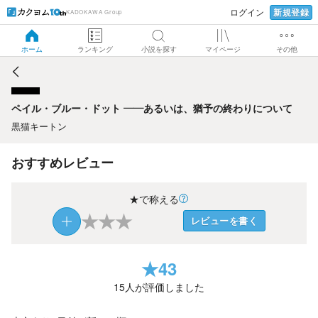
新規登録
ログイン
KADOKAWA Group
ペイル・ブルー・ドット ——あるいは、猶予の終わりについ
て
ホーム
ランキング
小説を探す
マイページ
その他
ペイル・ブルー・ドット ——あるいは、猶予の終わりについて
黒猫キートン
おすすめレビュー
★で称える
★
★
★
レビューを書く
★
43
15
人が評価しました