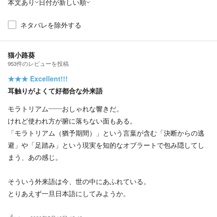
本文あり
日付が新しい順
ネタバレを除外する
猫小路葵
953
件の
レビューを投稿
★★★
Excellent!!!
耳触りがよくて好都合な外来語
モラトリアム――おしゃれな響きだ。
けれど使われ方が腑に落ちない面もある。
「モラトリアム（猶予期間）」という言葉が含む「決断からの逃
避」や「足踏み」という現実を知的なオブラートで包み隠してし
まう、あの感じ。
そういう外来語は今、世の中にあふれている。
とりあえず一旦日本語にしてみようか。