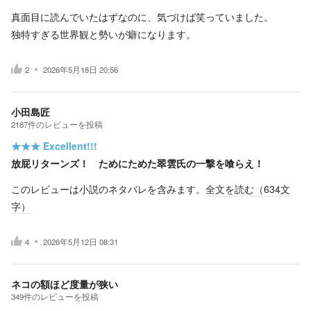
真面目に読んでいたはずなのに、気づけば笑っていました。
独特すぎる世界観と勢いが癖になります。
2
2026年5月18日 20:56
小田島匠
2187
件の
レビューを投稿
★★★
Excellent!!!
放屁リターンズ！ ためにためた翠雲氏の一撃を喰らえ！
このレビューは小説のネタバレを含みます。
全文を読む（
634
文
字）
4
2026年5月12日 08:31
ネコの額ほど度量が狭い
349
件の
レビューを投稿