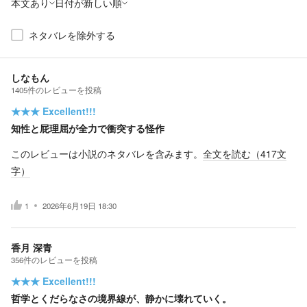
本文あり
日付が新しい順
ネタバレを除外する
しなもん
1405
件の
レビューを投稿
★★★
Excellent!!!
知性と屁理屈が全力で衝突する怪作
このレビューは小説のネタバレを含みます。
全文を読む（
417
文
字）
1
2026年6月19日 18:30
香月 深青
356
件の
レビューを投稿
★★★
Excellent!!!
哲学とくだらなさの境界線が、静かに壊れていく。