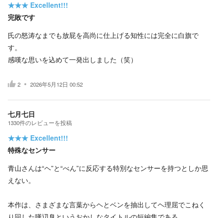
★★★
Excellent!!!
完敗です
氏の怒涛なまでも放屁を高尚に仕上げる知性には完全に白旗で
す。
感嘆な思いを込めて一発出しました（笑）
2
2026年5月12日 00:52
七月七日
1330
件の
レビューを投稿
★★★
Excellent!!!
特殊なセンサー
青山さんは“ヘ”と“べん”に反応する特別なセンサーを持つとしか思
えない。
本作は、さまざまな言葉からヘとベンを抽出してヘ理屈でこねく
り回した嘆辺臭というおかしなタイトルの短編集である。