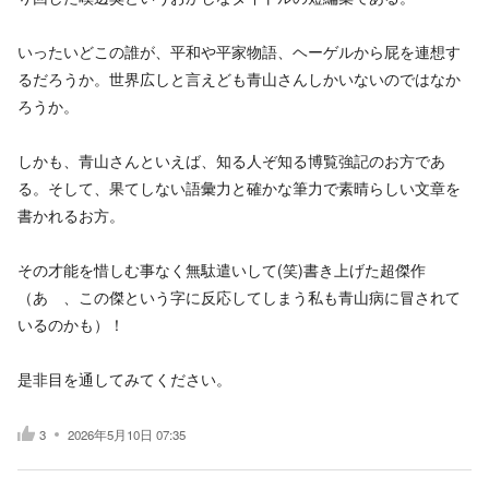
いったいどこの誰が、平和や平家物語、ヘーゲルから屁を連想す
るだろうか。世界広しと言えども青山さんしかいないのではなか
ろうか。
しかも、青山さんといえば、知る人ぞ知る博覧強記のお方であ
る。そして、果てしない語彙力と確かな筆力で素晴らしい文章を
書かれるお方。
その才能を惜しむ事なく無駄遣いして(笑)書き上げた超傑作
（あゝ、この傑という字に反応してしまう私も青山病に冒されて
いるのかも）！
是非目を通してみてください。
3
2026年5月10日 07:35