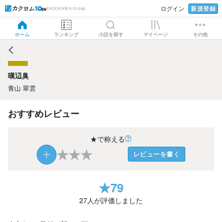
新規登録
ログイン
KADOKAWA Group
嘆辺臭
ホーム
ランキング
小説を探す
マイページ
その他
嘆辺臭
青山 翠雲
おすすめレビュー
★で称える
★
★
★
レビューを書く
★
79
27
人が評価しました