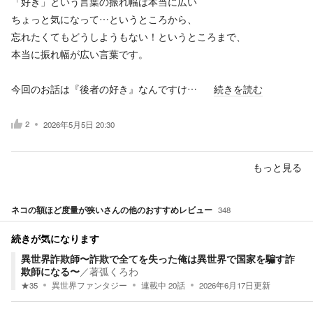
「好き」という言葉の振れ幅は本当に広い
ちょっと気になって…というところから、
忘れたくてもどうしようもない！というところまで、
本当に振れ幅が広い言葉です。
今回のお話は『後者の好き』なんですけ…
続きを読む
2
2026年5月5日 20:30
もっと見る
ネコの額ほど度量が狭い
さんの他のおすすめレビュー
348
続きが気になります
異世界詐欺師〜詐欺で全てを失った俺は異世界で国家を騙す詐
欺師になる〜
／
著弧くろわ
★
35
異世界ファンタジー
連載中
20
話
2026年6月17日
更新