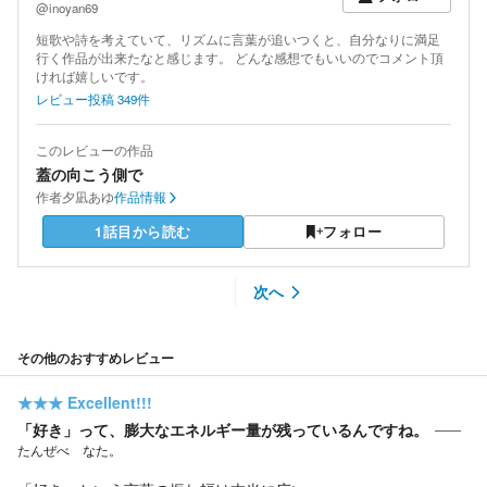
@inoyan69
短歌や詩を考えていて、リズムに言葉が追いつくと、自分なりに満足
行く作品が出来たなと感じます。 どんな感想でもいいのでコメント頂
ければ嬉しいです。
レビュー投稿
349
件
このレビューの作品
蓋の向こう側で
作者
夕凪あゆ
作品情報
1話目から読む
フォロー
次へ
その他のおすすめレビュー
★★★
Excellent!!!
「好き」って、膨大なエネルギー量が残っているんですね。
たんぜべ なた。