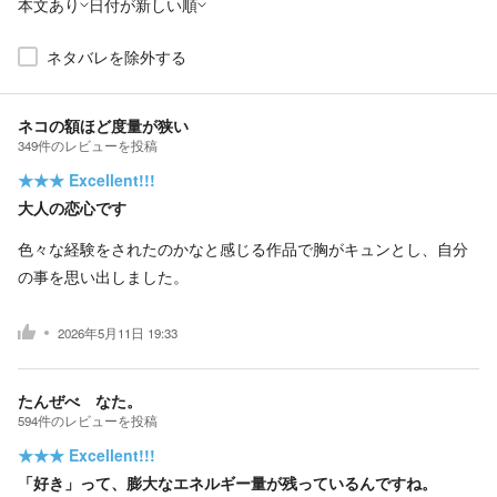
本文あり
日付が新しい順
ネタバレを除外する
ネコの額ほど度量が狭い
349
件の
レビューを投稿
★★★
Excellent!!!
大人の恋心です
色々な経験をされたのかなと感じる作品で胸がキュンとし、自分
の事を思い出しました。
2026年5月11日 19:33
たんぜべ なた。
594
件の
レビューを投稿
★★★
Excellent!!!
「好き」って、膨大なエネルギー量が残っているんですね。