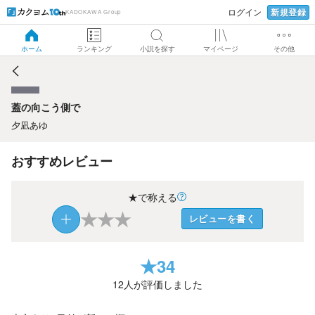
新規登録
ログイン
KADOKAWA Group
蓋の向こう側で
ホーム
ランキング
小説を探す
マイページ
その他
蓋の向こう側で
夕凪あゆ
おすすめレビュー
★で称える
★
★
★
レビューを書く
★
34
12
人が評価しました