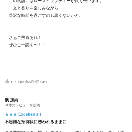
この物語にはローズヒップティーが良く合います。
一文と香りを楽しみながら……
贅沢な時間を過ごすのも悪くないかと。
さぁご照覧あれ！
ぜひご一読を〜！！
1
2026年5月7日 04:50
澳 加純
84
件の
レビューを投稿
★★★
Excellent!!!
不思議な招待状に誘われるままに