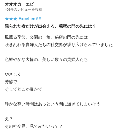
オオオカ エピ
406
件の
レビューを投稿
★★★
Excellent!!!
限られた者だけが出会える、秘密の門の先には？
風薫る季節、公園の一角、秘密の門の先には
咲き乱れる貴婦人たちの社交界が繰り広げられていました
色鮮やかな大輪の、美しい数々の貴婦人たち
やさしく
芳醇で
そしてどこか厳かで
静かな尊い時間はあっという間に過ぎてしまいそう
え？
その社交界、見てみたいって？