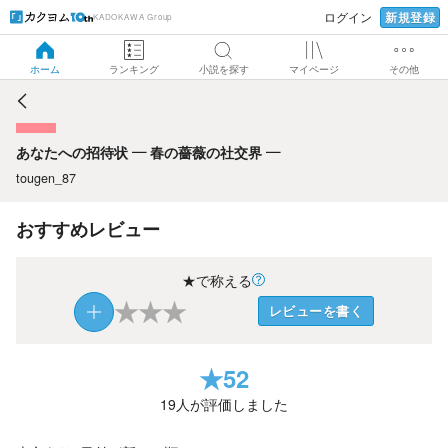
新規登録
ログイン
KADOKAWA Group
あなたへの招待状 ― 春の薔薇の社交界 ―
ホーム
ランキング
小説を探す
マイページ
その他
あなたへの招待状 ― 春の薔薇の社交界 ―
tougen_87
おすすめレビュー
★で称える
★
★
★
レビューを書く
★
52
19
人が評価しました