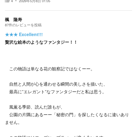
4
2026年5月8日 01:05
楓 隆寿
87
件の
レビューを投稿
★★★
Excellent!!!
贅沢な絵本のようなファンタジー！！
この物語は単なる花の観察記ではなくーー。
自然と人間が心を通わせる瞬間の美しさを描いた、
最高に”エレガント”なファンタジーだと私は思う。
風薫る季節、読んだ誰もが、
公園の片隅にあるーー「秘密の門」を探したくなるに違いあり
ません。