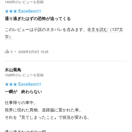
1403
件の
レビューを投稿
★★★
Excellent!!!
通り過ぎたはずの恐怖が追ってくる
このレビューは小説のネタバレを含みます。
全文を読む（
137
文
字）
3
2026年5月5日 15:25
木山喬鳥
1028
件の
レビューを投稿
★★★
Excellent!!!
一瞬が 終わらない
仕事帰りの車中。
視界に現れた異物、道路脇に置かれた車。
それを〝見てしまったこと〟で状況が変わる。
通り過ぎたはずの一瞬。