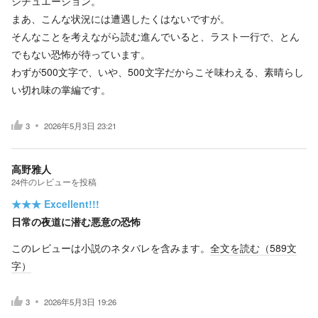
シチュエーション。
まあ、こんな状況には遭遇したくはないですが。
そんなことを考えながら読む進んでいると、ラスト一行で、とん
でもない恐怖が待っています。
わずが500文字で、いや、500文字だからこそ味わえる、素晴らし
い切れ味の掌編です。
3
2026年5月3日 23:21
高野雅人
24
件の
レビューを投稿
★★★
Excellent!!!
日常の夜道に潜む悪意の恐怖
このレビューは小説のネタバレを含みます。
全文を読む（
589
文
字）
3
2026年5月3日 19:26