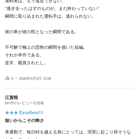
運転者は、もう逃走できない。
“過ぎ去ったはずのものが、まだ終わっていない”
瞬間に取り込まれた運転手は、逃れられない。
彼の車が彼の棺となった瞬間である。
不可解で極上の恐怖の瞬間を描いた短編。
それが本作である。
是非、鑑賞されたし。
3
2026年5月5日 12:06
江賀根
601
件の
レビューを投稿
★★★
Excellent!!!
短いからこその怖さ
車通勤で、毎日峠を越える身にとっては、現実に起こり得そうな