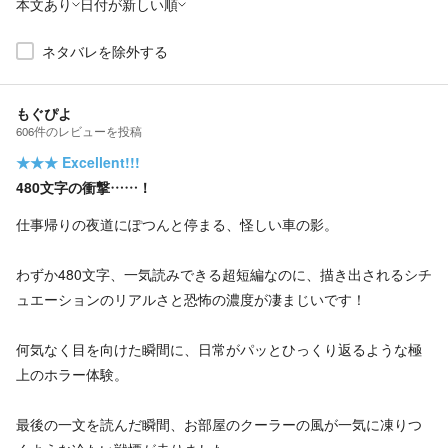
本文あり
日付が新しい順
ネタバレを除外する
もぐぴよ
606
件の
レビューを投稿
★★★
Excellent!!!
480文字の衝撃……！
仕事帰りの夜道にぽつんと停まる、怪しい車の影。
わずか480文字、一気読みできる超短編なのに、描き出されるシチ
ュエーションのリアルさと恐怖の濃度が凄まじいです！
何気なく目を向けた瞬間に、日常がパッとひっくり返るような極
上のホラー体験。
最後の一文を読んだ瞬間、お部屋のクーラーの風が一気に凍りつ