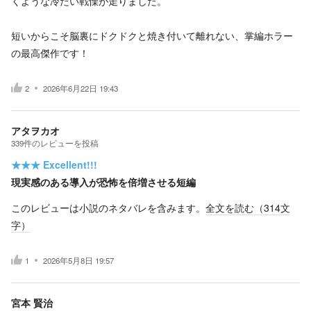
くような冷たい戦慄が走りました。
短いからこそ脳裏にドクドクと焼き付いて離れない、掌編ホラー
の最高傑作です！
2
2026年6月22日 19:43
アタヲカオ
339
件の
レビューを投稿
★★★
Excellent!!!
現実感のある導入が恐怖を倍増させる短編
このレビューは小説のネタバレを含みます。
全文を読む（
314
文
字）
1
2026年5月8日 19:57
宮本 賢治