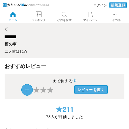
新規登録
ログイン
KADOKAWA Group
棺の車
ホーム
ランキング
小説を探す
マイページ
その他
棺の車
二ノ前はじめ
おすすめレビュー
★で称える
★
★
★
レビューを書く
★
211
73
人が評価しました