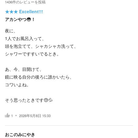
1436
件の
レビューを投稿
★★★
Excellent!!!
アカンやつ😳！
夜に、
1人でお風呂入って、
頭を泡立てて、シャカシャカ洗って、
シャワーですすいでるとき。
あ、今、目開けて、
鏡に映る自分の後ろに誰かいたら、
コワいよね。
そう思ったときです😓💦
1
2026年5月8日 15:33
おこのみにやき