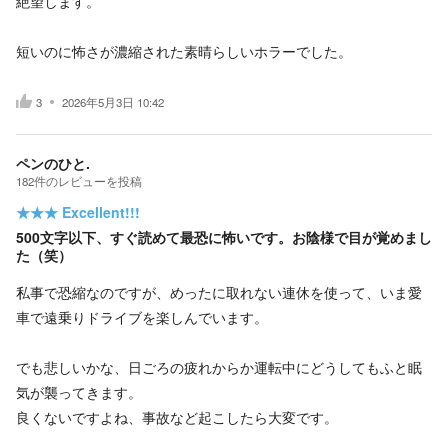
絶望します。
短いのに怖さが濃縮された素晴らしいホラーでした。
3
2026年5月3日 10:42
ペンのひと.
182
件の
レビューを投稿
★★★
Excellent!!!
500文字以下、すぐ読めて最恐に怖いです。お陰様で目が覚めまし
た（笑）
私事で恐縮なのですが、めったに取れない連休を使って、いま愛
車で遠乗りドライブを楽しんでいます。
でも悲しいかな、日ごろの疲れからか運転中にどうしてもふと眠
気が襲ってきます。
良くないですよね、事故など起こしたら大変です。