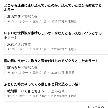
どこから迷路に迷い込んでいたのか。読んでいた自分も錯覚する
ホラー
夏の迷路
／
遠部右喬
★
104
ホラー
完結済
1
話
2026年7月31日
更新
レトロな世界観が素晴らしいオチがなんともいえないゾッとする
ホラー！
氷女
／
遠部右喬
★
123
ホラー
完結済
1
話
2026年7月25日
更新
雨の日にうかつに歌うと寄せ付けられるゾクリとしたホラー！
雨のうた
／
遠部右喬
★
180
ホラー
完結済
1
話
2026年7月7日
更新
ふとした時にやってくる優しさと罰の恐ろしい話！
戦胡蝶―いくさこちょう―
／
遠部右喬
★
121
ホラー
完結済
8
話
2026年6月24日
更新
もっと見る