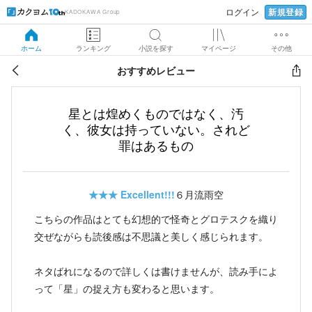
新規登録
ログイン
KADOKAWA Group
ホーム
ランキング
小説を探す
マイページ
その他
おすすめレビュー
星とは煌めくものではなく、汚
く、彼女は持っていない。されど
罪はあるもの
★★★
Excellent!!!
６月流雨空
こちらの作品はとても幻想的で怪奇とグロテスクを織り
交ぜながらも読後感は不思議と美しく感じられます。
ネタばれになるので詳しくは書けませんが、読み手によ
って「星」の捉え方も変わると思います。