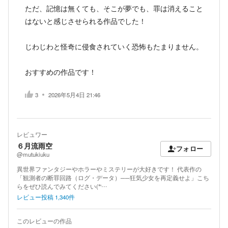
ただ、記憶は無くても、そこが夢でも、罪は消えること
はないと感じさせられる作品でした！
じわじわと怪奇に侵食されていく恐怖もたまりません。
おすすめの作品です！
3
2026年5月4日 21:46
レビュワー
６月流雨空
フォロー
@mutukiuku
異世界ファンタジーやホラーやミステリーが大好きです！ 代表作の
「観測者の断罪回路（ログ・データ）──狂気少女を再定義せよ」こち
らをぜひ読んでみてください(*'…
レビュー投稿
1,340
件
このレビューの作品