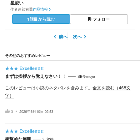
星浚い
作者
遠部右喬
作品情報
1話目から読む
フォロー
前へ
次へ
その他のおすすめレビュー
★★★
Excellent!!!
まずは挨拶から覚えなさい！！
SB亭moya
このレビューは小説のネタバレを含みます。
全文を読む（
468
文
字）
2
2026年6月10日 02:53
★★★
Excellent!!!
衝撃的な展開
江賀根