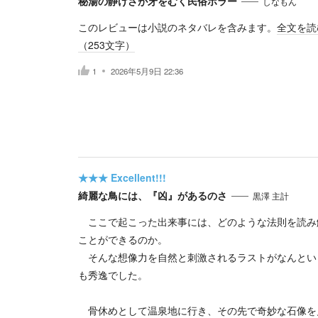
秘湯の静けさが牙をむく民俗ホラー
しなもん
このレビューは小説のネタバレを含みます。
全文を読
（
253
文字）
1
2026年5月9日 22:36
★★★
Excellent!!!
綺麗な鳥には、『凶』があるのさ
黒澤 主計
ここで起こった出来事には、どのような法則を読み
ことができるのか。
そんな想像力を自然と刺激されるラストがなんとい
も秀逸でした。
骨休めとして温泉地に行き、その先で奇妙な石像を