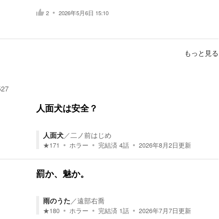
2
2026年5月6日 15:10
もっと見る
527
人面犬は安全？
人面犬
／
二ノ前はじめ
★
171
ホラー
完結済
4
話
2026年8月2日
更新
罰か、魅か。
雨のうた
／
遠部右喬
★
180
ホラー
完結済
1
話
2026年7月7日
更新