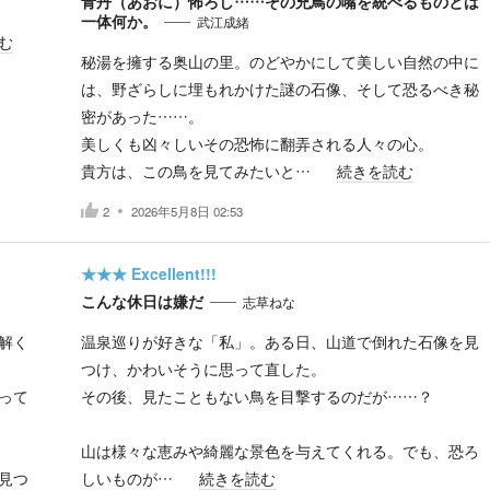
青丹（あおに）怖ろし……その兇鳥の嘴を統べるものとは
一体何か。
武江成緒
む
秘湯を擁する奥山の里。のどやかにして美しい自然の中に
は、野ざらしに埋もれかけた謎の石像、そして恐るべき秘
密があった……。
美しくも凶々しいその恐怖に翻弄される人々の心。
貴方は、この鳥を見てみたいと…
続きを読む
2
2026年5月8日 02:53
★★★
Excellent!!!
こんな休日は嫌だ
志草ねな
解く
温泉巡りが好きな「私」。ある日、山道で倒れた石像を見
つけ、かわいそうに思って直した。
って
その後、見たこともない鳥を目撃するのだが……？
山は様々な恵みや綺麗な景色を与えてくれる。でも、恐ろ
見つ
しいものが…
続きを読む