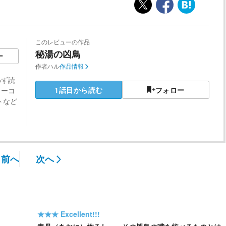
このレビューの作品
秘湯の凶鳥
ー
作者
ハル
作品情報
わず読
1話目から読む
フォロー
ラーコ
トなど
前へ
次へ
★★★
Excellent!!!