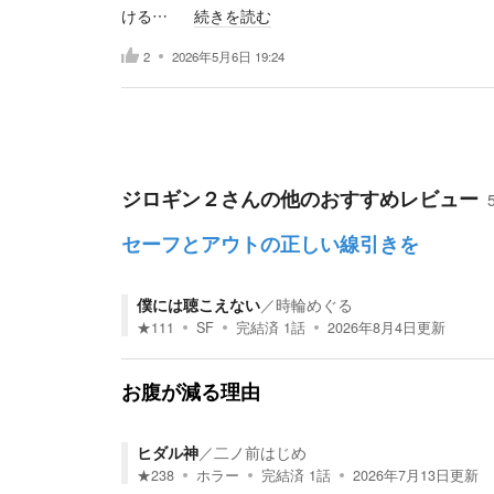
ける…
続きを読む
2
2026年5月6日 19:24
ジロギン２
さんの他のおすすめレビュー
セーフとアウトの正しい線引きを
僕には聴こえない
／
時輪めぐる
★
111
SF
完結済
1
話
2026年8月4日
更新
お腹が減る理由
ヒダル神
／
二ノ前はじめ
★
238
ホラー
完結済
1
話
2026年7月13日
更新