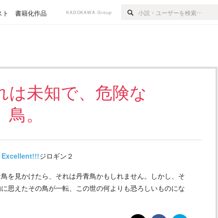
スト
書籍化作品
KADOKAWA Group
れは未知で、危険な
鳥。
Excellent!!!
ジロギン２
な鳥を見かけたら、それは丹青鳥かもしれません。しかし、そ
的に思えたその鳥が一転、この世の何よりも恐ろしいものにな