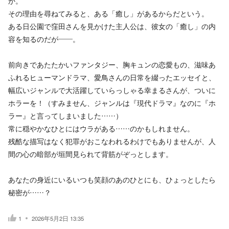
か。
その理由を尋ねてみると、ある「癒し」があるからだという。
ある日公園で窪田さんを見かけた主人公は、彼女の「癒し」の内
容を知るのだが――。
前向きであたたかいファンタジー、胸キュンの恋愛もの、滋味あ
ふれるヒューマンドラマ、愛鳥さんの日常を綴ったエッセイと、
幅広いジャンルで大活躍していらっしゃる幸まるさんが、ついに
ホラーを！（すみません、ジャンルは『現代ドラマ』なのに『ホ
ラー』と言ってしまいました……）
常に穏やかなひとにはウラがある……のかもしれません。
残酷な描写はなく犯罪がおこなわれるわけでもありませんが、人
間の心の暗部が垣間見られて背筋がぞっとします。
あなたの身近にいるいつも笑顔のあのひとにも、ひょっとしたら
秘密が……？
1
2026年5月2日 13:35