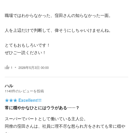
職場ではわからなかった、窪田さんの知らなかった一面。
人を上辺だけで判断して、偉そうにしちゃいけませんね。
とてもおもしろいです！
ぜひご一読ください！
1
2026年5月3日 00:00
ハル
1140
件の
レビューを投稿
★★★
Excellent!!!
常に穏やかなひとにはウラがある……？
スーパーでパートとして働いている主人公。
同僚の窪田さんは、社員に理不尽な怒られ方をされても常に穏や