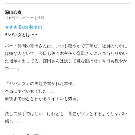
深山心春
1712
件の
レビューを投稿
★★★
Excellent!!!
ヤバい女とは……
パート仲間の窪田さんは、いつも穏やかで丁寧だ。社員のなかに
は嫌な人もいて、今日も佐々木主任が窪田さんに八つ当たりめい
た指示を出してる。窪田さんは決して嫌な顔はせず今日も穏やか
で――。
「ヤバい女」の主題で書かれた本作。
本当にヤバい女でした…。
最後まで読むとわかるタイトルも秀逸。
決して派手ではない、けれども、背筋がゾッとするようなヤバい
感じ…。