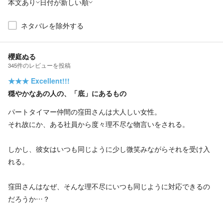
本文あり
日付が新しい順
ネタバレを除外する
櫻庭ぬる
345
件の
レビューを投稿
★★★
Excellent!!!
穏やかなあの人の、「底」にあるもの
パートタイマー仲間の窪田さんは大人しい女性。
それ故にか、ある社員から度々理不尽な物言いをされる。
しかし、彼女はいつも同じように少し微笑みながらそれを受け入
れる。
窪田さんはなぜ、そんな理不尽にいつも同じように対応できるの
だろうか…？