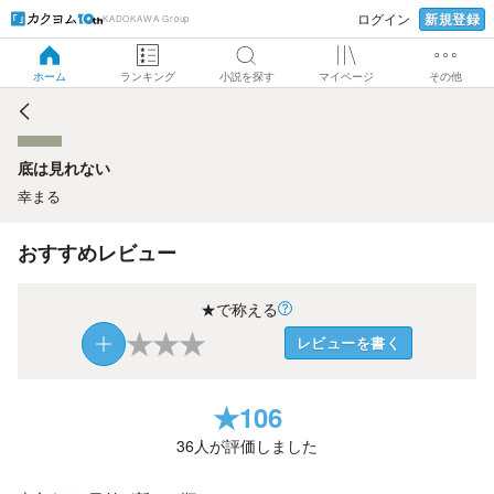
新規登録
ログイン
KADOKAWA Group
底は見れない
ホーム
ランキング
小説を探す
マイページ
その他
底は見れない
幸まる
おすすめレビュー
★で称える
★
★
★
レビューを書く
★
106
36
人が評価しました