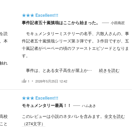
★★★
Excellent!!!
事件記者五十嵐慎哉はここから始まった。
小田島匠
を読
モキュメンタリーミステリーの名手、六散人さんの、事
、本
件記者五十嵐慎哉シリーズ第３弾です。３作目ですが、五
十嵐記者がペーペーの頃のファーストエピソードとなりま
す。
触れ
事件は、とある女子高生が屋上か…
続きを読む
1
2026年5月25日 12:42
★★★
Excellent!!!
モキュメンタリー最高！！
ハムあき
高校
このレビューは小説のネタバレを含みます。
全文を読む
こと
（
274
文字）