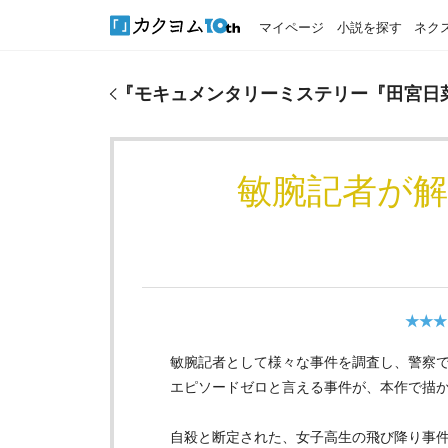
マイページ
小説を探す
ネク
『
モキュメンタリーミステリー『田宮日菜子は自殺
『
モキュメンタリーミステリー『田宮日
敏腕記者が
★★★
敏腕記者として様々な事件を調査し、警察
エピソードゼロと言える事件が、本作で描
自殺と断定された、女子高生の飛び降り事