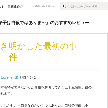
スト
書籍化作品
KADOKAWA Group
ではありま…
』のおすすめレビュー
菜子は自殺ではありま…
』のおすすめレビュー
解き明かした最初の事
件
Excellent!!!
ジロギン２
ですら特定できなかった真相を解明してきた五十嵐慎哉。彼の
かれます。
件。しかし、不自然な点がいくつもあった。自殺の理由は不