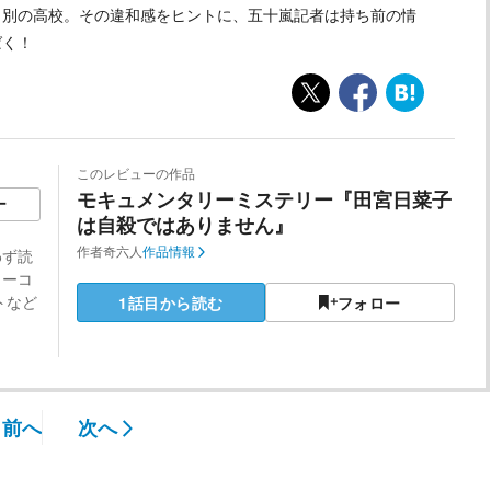
く別の高校。その違和感をヒントに、五十嵐記者は持ち前の情
ばく！
このレビューの作品
モキュメンタリーミステリー『田宮日菜子
ー
は自殺ではありません』
作者
奇六人
作品情報
わず読
ラーコ
トなど
1話目から読む
フォロー
前へ
次へ