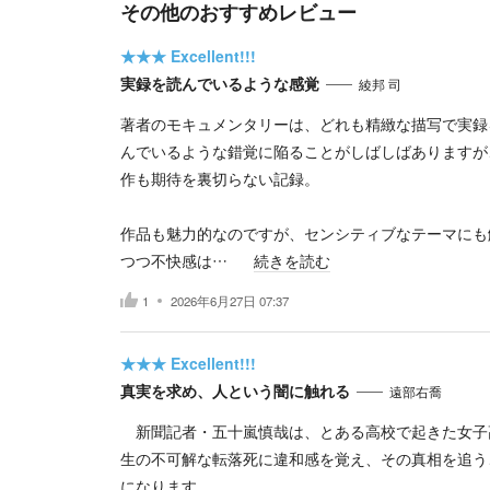
その他のおすすめレビュー
★★★
Excellent!!!
実録を読んでいるような感覚
綾邦 司
著者のモキュメンタリーは、どれも精緻な描写で実録
んでいるような錯覚に陥ることがしばしばありますが
作も期待を裏切らない記録。
作品も魅力的なのですが、センシティブなテーマにも
つつ不快感は…
続きを読む
1
2026年6月27日 07:37
★★★
Excellent!!!
真実を求め、人という闇に触れる
遠部右喬
新聞記者・五十嵐慎哉は、とある高校で起きた女子
生の不可解な転落死に違和感を覚え、その真相を追う
になります。