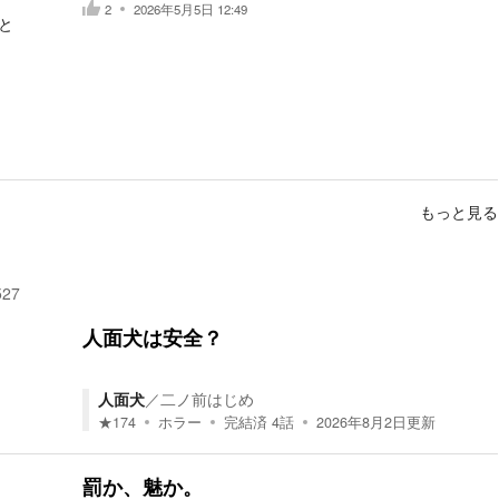
2
2026年5月5日 12:49
と
もっと見る
527
人面犬は安全？
人面犬
／
二ノ前はじめ
★
174
ホラー
完結済
4
話
2026年8月2日
更新
罰か、魅か。