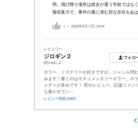
明。飛び降り場所は彼女が通う学校ではな
報収集力で、事件の裏に潜む邪な存在をあ
2026年5月17日 19:04
1
レビュワー
ジロギン２
フォロ
@jirogin_2
ホラー、ミステリーが好きですが、ジャンル問
みます！書くのはモキュメンタリーホラー、ホ
メディが多めです！ 星やレビュー、応援コメン
も書かせてい…
レビュー投稿
528
件