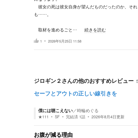
彼女の死は彼女自身が望んだものだったのか、それ
も……。
取材を進めるごと…
続きを読む
1
2026年5月25日 11:58
ジロギン２
さんの他のおすすめレビュー
セーフとアウトの正しい線引きを
僕には聴こえない
／
時輪めぐる
★
111
SF
完結済
1
話
2026年8月4日
更新
お腹が減る理由