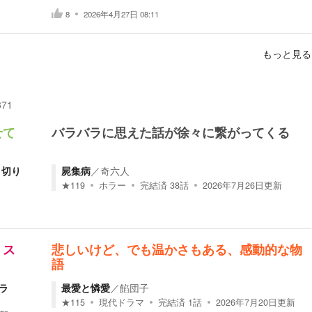
8
2026年4月27日 08:11
もっと見る
371
せて
バラバラに思えた話が徐々に繋がってくる
と切り
屍集病
／
奇六人
★
119
ホラー
完結済
38
話
2026年7月26日
更新
ミス
悲しいけど、でも温かさもある、感動的な物
語
ラ
最愛と憐愛
／
餡団子
★
115
現代ドラマ
完結済
1
話
2026年7月20日
更新