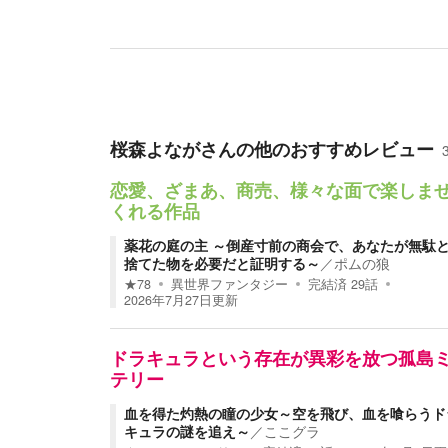
桜森よなが
さんの他のおすすめレビュー
恋愛、ざまあ、商売、様々な面で楽しま
くれる作品
薬花の庭の主 ～倒産寸前の商会で、あなたが無駄
捨てた物を必要だと証明する～
／
ポムの狼
★
78
異世界ファンタジー
完結済
29
話
2026年7月27日
更新
ドラキュラという存在が異彩を放つ孤島
テリー
血を得た灼熱の瞳の少女～空を飛び、血を喰らうド
キュラの謎を追え～
／
ここグラ