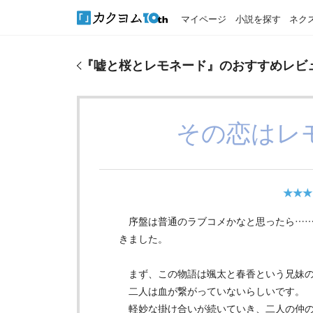
マイページ
小説を探す
ネク
『
嘘と桜とレモネード
』のおすすめレビュー
『
嘘と桜とレモネード
』のおすすめレビ
その恋はレ
★★★
序盤は普通のラブコメかなと思ったら……
きました。
まず、この物語は颯太と春香という兄妹の
二人は血が繋がっていないらしいです。
軽妙な掛け合いが続いていき、二人の仲の