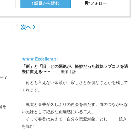
1話目から読む
フォロー
次へ
★★★
Excellent!!!
「新」と「旧」との隔絶が、軽妙だった義妹ラブコメを過
去に変える……
黒澤 主計
？
何とも言えない余韻が、寂しさとか切なさとかを残して
くれます。
颯太と春香が久しぶりの再会を果たす。血のつながらな
)を
い兄妹として絶妙な距離感にいる二人。
そして春香はあえて「自分を恋愛対象」とし…
続き
を読む