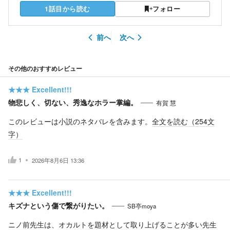
1話目から読む
フォロー
前へ
次へ
その他のおすすめレビュー
★★★
Excellent!!!
物悲しく、切ない、秀逸なホラー掌編。
有賀 慧
このレビューは小説のネタバレを含みます。
全文を読む（
254
文
字）
1
2026年8月6日 13:36
★★★
Excellent!!!
キズナという傷で繋がりたい。
SB亭moya
ニノ前先生は、オカルトを題材として取り上げることが多い先生