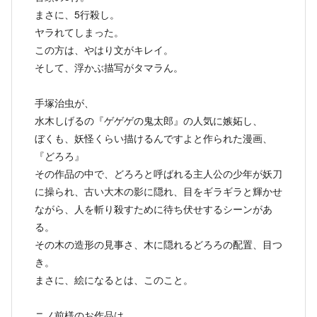
まさに、5行殺し。
ヤラれてしまった。
この方は、やはり文がキレイ。
そして、浮かぶ描写がタマラん。
手塚治虫が、
水木しげるの『ゲゲゲの鬼太郎』の人気に嫉妬し、
ぼくも、妖怪くらい描けるんですよと作られた漫画、
『どろろ』
その作品の中で、どろろと呼ばれる主人公の少年が妖刀
に操られ、古い大木の影に隠れ、目をギラギラと輝かせ
ながら、人を斬り殺すために待ち伏せするシーンがあ
る。
その木の造形の見事さ、木に隠れるどろろの配置、目つ
き。
まさに、絵になるとは、このこと。
ニノ前様のお作品は、