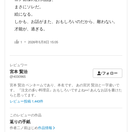
まさにソレだ。
絵になる。
しかも、お話がまた、おもしろいのだから、敵わない。
才能が、過ぎる。
1
2026年5月8日 15:05
レビュワー
宮本 賢治
フォロー
@4030965
宮本 賢治 ペンネームであり、本名です。 あの宮沢 賢治と一字違いで
す。 『注文の多い料理店』おもしろいですよね👀! あんなお話を書けた
らと思ってます。
レビュー投稿
1,443
件
このレビューの作品
返りの手紙
作者
二ノ前はじめ
作品情報