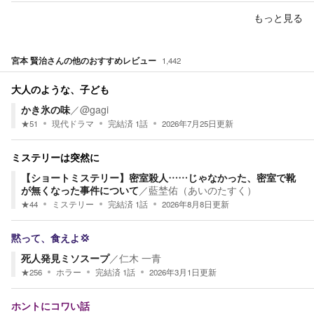
もっと見る
宮本 賢治
さんの他のおすすめレビュー
1,442
大人のような、子ども
かき氷の味
／
@gagi
★
51
現代ドラマ
完結済
1
話
2026年7月25日
更新
ミステリーは突然に
【ショートミステリー】密室殺人……じゃなかった、密室で靴
が無くなった事件について
／
藍埜佑（あいのたすく）
★
44
ミステリー
完結済
1
話
2026年8月8日
更新
黙って、食えよ💢
死人発見ミソスープ
／
仁木 一青
★
256
ホラー
完結済
1
話
2026年3月1日
更新
ホントにコワい話