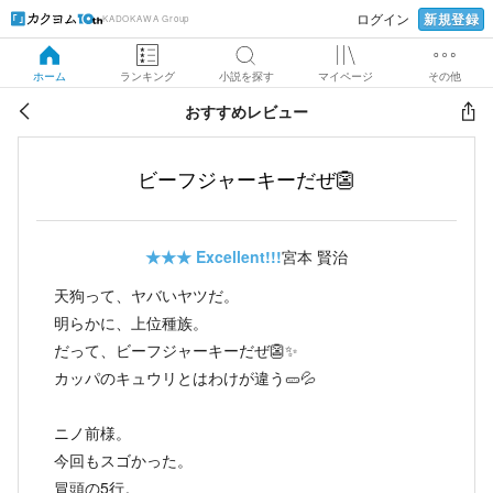
新規登録
ログイン
KADOKAWA Group
ホーム
ランキング
小説を探す
マイページ
その他
おすすめレビュー
ビーフジャーキーだぜ👺
★★★
Excellent!!!
宮本 賢治
天狗って、ヤバいヤツだ。
明らかに、上位種族。
だって、ビーフジャーキーだぜ👺✨
カッパのキュウリとはわけが違う🥒💦
ニノ前様。
今回もスゴかった。
冒頭の5行。