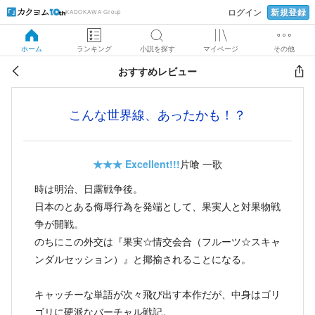
新規登録
ログイン
KADOKAWA Group
ホーム
ランキング
小説を探す
マイページ
その他
おすすめレビュー
こんな世界線、あったかも！？
★★★
Excellent!!!
片喰 一歌
時は明治、日露戦争後。
日本のとある侮辱行為を発端として、果実人と対果物戦
争が開戦。
のちにこの外交は『果実☆情交会合（フルーツ☆スキャ
ンダルセッション）』と揶揄されることになる。
キャッチーな単語が次々飛び出す本作だが、中身はゴリ
ゴリに硬派なバーチャル戦記。