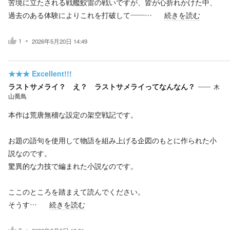
苦境に立たされる戦艦鮫雷の戦いですが、皆が心折れかけた中、
過去のある体験によりこれを打破して——…
続きを読む
1
2026年5月20日 14:49
★★★
Excellent!!!
ラストサメライ？ え？ ラストサメライってなんなん？
木
山喬鳥
本作は荒唐無稽な設定の架空戦記です。
お題の語句を使用して物語を組み上げる企図のもとに作られた小
説なのです。
驚異的な力技で編まれた小説なのです。
ここのところを踏まえて読んでください。
そうす…
続きを読む