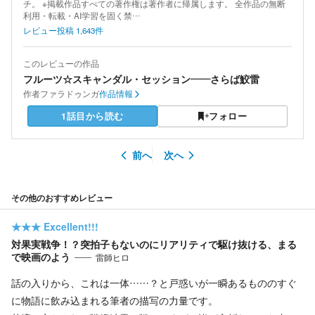
チ。 ※掲載作品すべての著作権は著作者に帰属します。 全作品の無断
利用・転載・AI学習を固く禁…
レビュー投稿
1,643
件
このレビューの作品
フルーツ☆スキャンダル・セッション――さらば鮫雷
作者
ファラドゥンガ
作品情報
1話目から読む
フォロー
前へ
次へ
その他のおすすめレビュー
★★★
Excellent!!!
対果実戦争！？突拍子もないのにリアリティで駆け抜ける、まる
で映画のよう
雷師ヒロ
話の入りから、これは一体……？と戸惑いが一瞬あるもののすぐ
に物語に飲み込まれる筆者の描写の力量です。