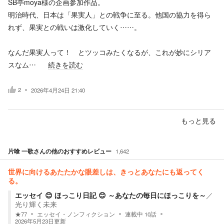
SB亭moya様の企画参加作品。
明治時代、日本は「果実人」との戦争に至る。他国の協力を得ら
れず、果実との戦いは激化していく……。
なんだ果実人って！ とツッコみたくなるが、これが妙にシリア
スなム…
続きを読む
2
2026年4月24日 21:40
もっと見る
片喰 一歌
さんの他のおすすめレビュー
1,642
世界に向けるあたたかな眼差しは、きっとあなたにも返ってく
る。
エッセイ 😊 ほっこり日記 😊 ～あなたの毎日にほっこりを～
／
光り輝く未来
★
77
エッセイ・ノンフィクション
連載中
10
話
2026年5月23日
更新