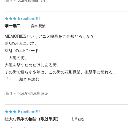
3
2026年5月5日 13:51
★★★
Excellent!!!
唯一無二
宮本 賢治
MEMORIESというアニメ映画をご存知だろうか？
3話のオムニバス。
3話目のエピソード、
「大砲の街」
大砲を撃つためだけにある街。
その街で暮らす少年は、この街の花形職業、砲撃手に憧れる。
『…
続きを読む
3
2026年4月25日 08:34
★★★
Excellent!!!
壮大な戦争の物語（敵は果実）
志草ねな