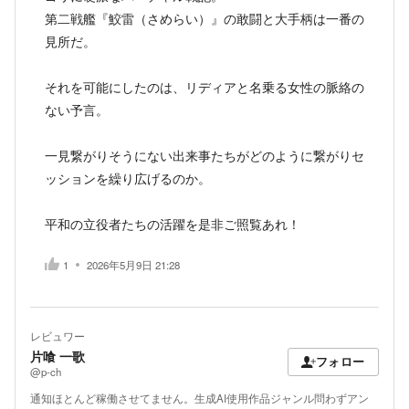
第二戦艦『鮫雷（さめらい）』の敢闘と大手柄は一番の
見所だ。
それを可能にしたのは、リディアと名乗る女性の脈絡の
ない予言。
一見繋がりそうにない出来事たちがどのように繋がりセ
ッションを繰り広げるのか。
平和の立役者たちの活躍を是非ご照覧あれ！
1
2026年5月9日 21:28
レビュワー
片喰 一歌
フォロー
@p-ch
通知ほとんど稼働させてません。生成AI使用作品ジャンル問わずアン