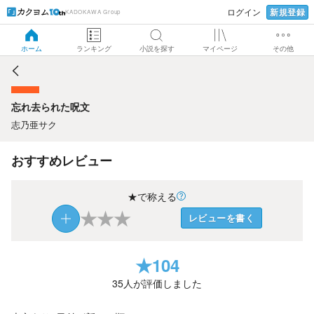
新規登録
ログイン
KADOKAWA Group
忘れ去られた呪文
ホーム
ランキング
小説を探す
マイページ
その他
忘れ去られた呪文
志乃亜サク
おすすめレビュー
★で称える
★
★
★
レビューを書く
★
104
35
人が評価しました