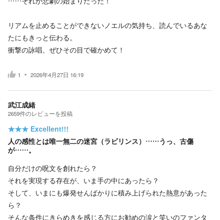
……それが悲劇の始まりだった！
リアムを止めることができないノエルの気持ち、読んでいるあな
たにもきっと伝わる。
衝撃の詠唱、ぜひその目で確かめて！
1
2026年4月27日 16:19
武江成緒
2659
件の
レビューを投稿
★★★
Excellent!!!
人の感性とは唯一無二の迷宮（ラビリンス）……うっ、古傷
が……。
自分だけの呪文を創れたら？
それを実現する存在が、いま手の中にあったら？
そして、いまにも爆発せんばかりに積み上げられた熱意があった
ら？
そんな条件にきらめきを感じる方にお勧めの涙と笑いのファンタ