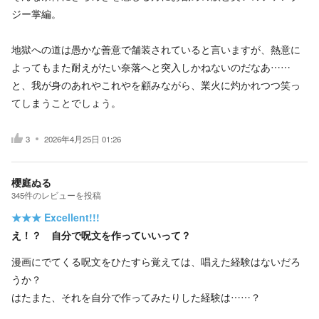
ジー掌編。
地獄への道は愚かな善意で舗装されていると言いますが、熱意に
よってもまた耐えがたい奈落へと突入しかねないのだなあ……
と、我が身のあれやこれやを顧みながら、業火に灼かれつつ笑っ
てしまうことでしょう。
3
2026年4月25日 01:26
櫻庭ぬる
345
件の
レビューを投稿
★★★
Excellent!!!
え！？ 自分で呪文を作っていいって？
漫画にでてくる呪文をひたすら覚えては、唱えた経験はないだろ
うか？
はたまた、それを自分で作ってみたりした経験は……？