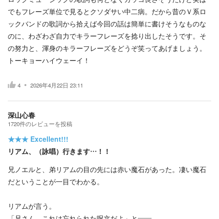
でもフレーズ単位で見るとクソダサい中二病。だから昔のＶ系ロ
ックバンドの歌詞から拾えば今回の話は簡単に書けそうなものな
のに、わざわざ自力でキラーフレーズを捻り出したそうです。そ
の努力と、渾身のキラーフレーズをどうぞ笑ってあげましょう。
トーキョーハイウェーイ！
4
2026年4月22日 23:11
深山心春
1720
件の
レビューを投稿
★★★
Excellent!!!
リアム、（詠唱）行きます…！！
兄ノエルと、弟リアムの目の先には赤い魔石があった。凄い魔石
だということが一目でわかる。
リアムが言う。
「兄さん、これは忘れられた呪文だよ」と――。