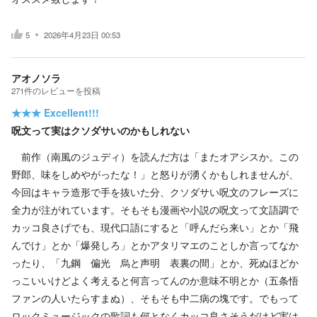
5
2026年4月23日 00:53
アオノソラ
271
件の
レビューを投稿
★★★
Excellent!!!
呪文って実はクソダサいのかもしれない
前作（南風のジュディ）を読んだ方は「またオアシスか。この
野郎、味をしめやがったな！」と怒りが湧くかもしれませんが、
今回はキャラ造形で手を抜いた分、クソダサい呪文のフレーズに
全力が注がれています。そもそも漫画や小説の呪文って文語調で
カッコ良さげでも、現代口語にすると「呼んだら来い」とか「飛
んでけ」とか「爆発しろ」とかアタリマエのことしか言ってなか
ったり、「九鋼 偏光 烏と声明 表裏の間」とか、死ぬほどか
っこいいけどよく考えると何言ってんのか意味不明とか（五条悟
ファンの人いたらすまぬ）、そもそも中二病の塊です。でもって
ロックミュージックの歌詞も何となくカッコ良さそうだけど実は