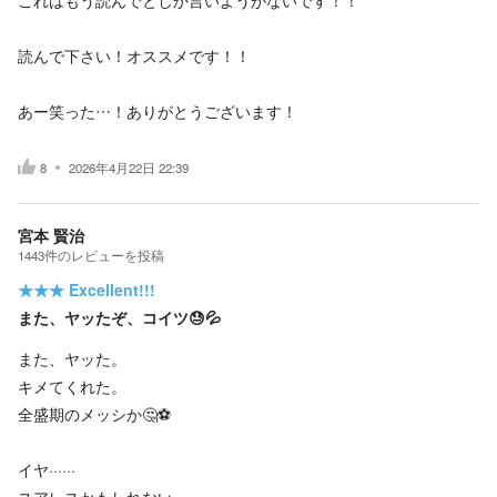
これはもう読んでとしか言いようがないです！！
読んで下さい！オススメです！！
あー笑った…！ありがとうございます！
8
2026年4月22日 22:39
宮本 賢治
1443
件の
レビューを投稿
★★★
Excellent!!!
また、ヤッたぞ、コイツ😓💦
また、ヤッた。
キメてくれた。
全盛期のメッシか🤔⚽️
イヤ······