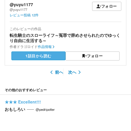
@yuyu1177
フォロー
@yuyu1177
レビュー投稿
12
件
このレビューの作品
転生騎士のスローライフ～冤罪で辞めさせられたのでゆっく
り自由に生活する～
作者
ドラゴロイド
作品情報
1話目から読む
フォロー
前へ
次へ
その他のおすすめレビュー
★★★
Excellent!!!
おもしろい
@pedripotter