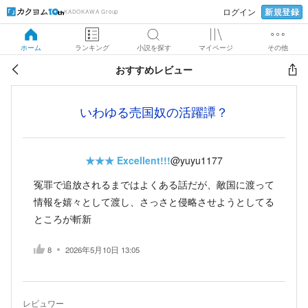
新規登録
ログイン
KADOKAWA Group
ホーム
ランキング
小説を探す
マイページ
その他
おすすめレビュー
いわゆる売国奴の活躍譚？
★★★
Excellent!!!
@yuyu1177
冤罪で追放されるまではよくある話だが、敵国に渡って
情報を嬉々として渡し、さっさと侵略させようとしてる
ところが斬新
8
2026年5月10日 13:05
レビュワー