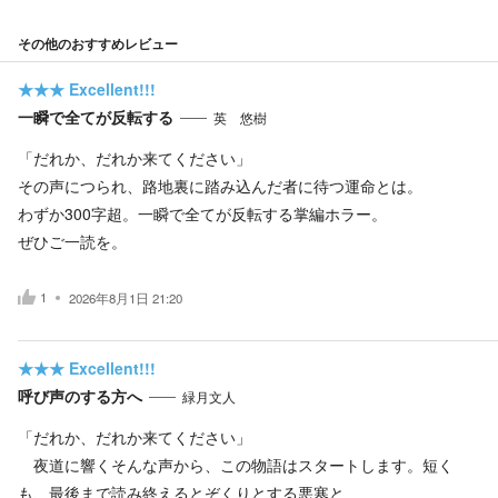
その他のおすすめレビュー
★★★
Excellent!!!
一瞬で全てが反転する
英 悠樹
「だれか、だれか来てください」
その声につられ、路地裏に踏み込んだ者に待つ運命とは。
わずか300字超。一瞬で全てが反転する掌編ホラー。
ぜひご一読を。
1
2026年8月1日 21:20
★★★
Excellent!!!
呼び声のする方へ
緑月文人
「だれか、だれか来てください」
夜道に響くそんな声から、この物語はスタートします。短く
も、最後まで読み終えるとぞくりとする悪寒と