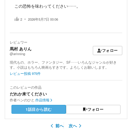
この恐怖を味わってください……。
2
2026年5月7日 00:06
レビュワー
馬村 ありん
フォロー
@arinning
現代もの、ホラー、ファンタジー、SF……いろんなジャンルが好き
す。小説はもちろん映画もすきです。よろしくお願いします。
レビュー投稿
975
件
このレビューの作品
だれか来てください
作者
ペンのひと.
作品情報
1話目から読む
フォロー
前へ
次へ