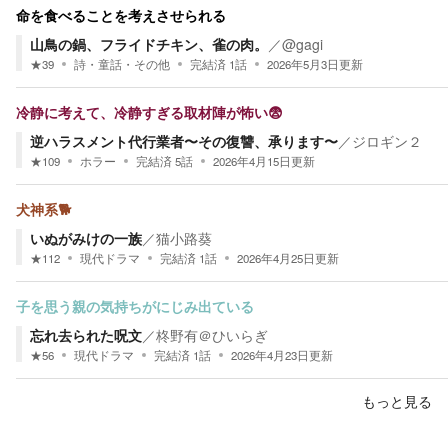
命を食べることを考えさせられる
山鳥の鍋、フライドチキン、雀の肉。
／
@gagi
★
39
詩・童話・その他
完結済
1
話
2026年5月3日
更新
冷静に考えて、冷静すぎる取材陣が怖い😨
逆ハラスメント代行業者〜その復讐、承ります〜
／
ジロギン２
★
109
ホラー
完結済
5
話
2026年4月15日
更新
犬神系🐕️
いぬがみけの一族
／
猫小路葵
★
112
現代ドラマ
完結済
1
話
2026年4月25日
更新
子を思う親の気持ちがにじみ出ている
忘れ去られた呪文
／
柊野有＠ひいらぎ
★
56
現代ドラマ
完結済
1
話
2026年4月23日
更新
もっと見る