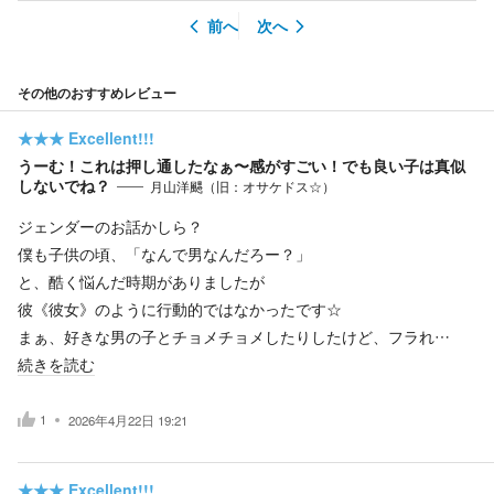
前へ
次へ
その他のおすすめレビュー
★★★
Excellent!!!
うーむ！これは押し通したなぁ〜感がすごい！でも良い子は真似
しないでね？
月山洋颸（旧：オサケドス☆）
ジェンダーのお話かしら？
僕も子供の頃、「なんで男なんだろー？」
と、酷く悩んだ時期がありましたが
彼《彼女》のように行動的ではなかったです☆
まぁ、好きな男の子とチョメチョメしたりしたけど、フラれ…
続きを読む
1
2026年4月22日 19:21
★★★
Excellent!!!