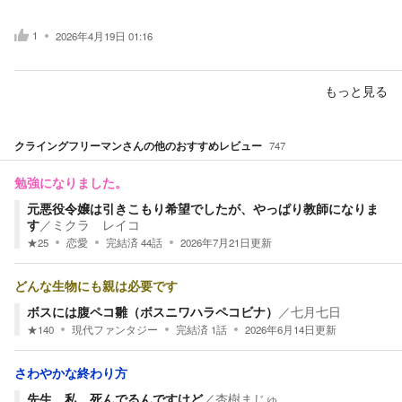
1
2026年4月19日 01:16
もっと見る
クライングフリーマン
さんの他のおすすめレビュー
747
勉強になりました。
元悪役令嬢は引きこもり希望でしたが、やっぱり教師になりま
す
／
ミクラ レイコ
★
25
恋愛
完結済
44
話
2026年7月21日
更新
どんな生物にも親は必要です
ボスには腹ペコ雛（ボスニワハラペコビナ）
／
七月七日
★
140
現代ファンタジー
完結済
1
話
2026年6月14日
更新
さわやかな終わり方
先生、私、死んでるんですけど
／
杏樹まじゅ