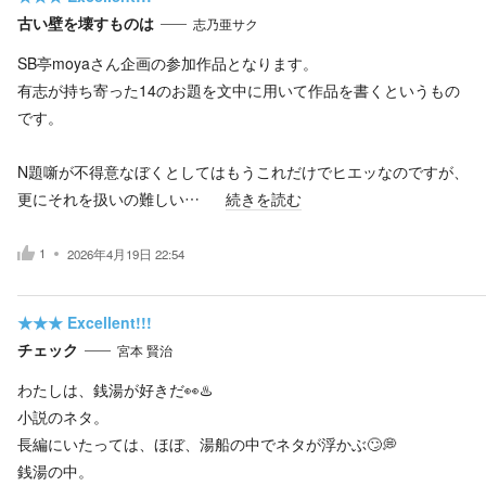
古い壁を壊すものは
志乃亜サク
SB亭moyaさん企画の参加作品となります。
有志が持ち寄った14のお題を文中に用いて作品を書くというもの
です。
N題噺が不得意なぼくとしてはもうこれだけでヒエッなのですが、
更にそれを扱いの難しい…
続きを読む
1
2026年4月19日 22:54
★★★
Excellent!!!
チェック
宮本 賢治
わたしは、銭湯が好きだ👀♨️
小説のネタ。
長編にいたっては、ほぼ、湯船の中でネタが浮かぶ🙄💭
銭湯の中。