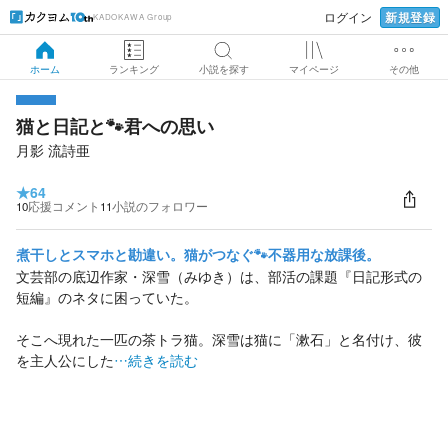
新規登録
ログイン
KADOKAWA Group
ホーム
ランキング
小説を探す
マイページ
その他
猫と日記と🐾君への思い
月影 流詩亜
★
64
10
応援コメント
11
小説のフォロワー
煮干しとスマホと勘違い。猫がつなぐ🐾不器用な放課後。
文芸部の底辺作家・深雪（みゆき）は、部活の課題『日記形式の
短編』のネタに困っていた。
そこへ現れた一匹の茶トラ猫。深雪は猫に「漱石」と名付け、彼
を主人公にした
…続きを読む