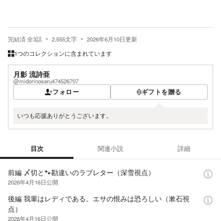
完結済
全
3
話
2,555
文字
2026年6月10日
更新
1つのコレクションに含まれています
月影 流詩亜
@midorinosaru474526707
フォロー
ギフトを贈る
いつも応援ありがとうございます。
目次
関連小説
詳細
目次
前編 〆切と🐾勘違いのラブレター（深雪視点）
2026年4月16日
公開
後編 我輩はレディである。エサの恨みは恐ろしい（漱石視
点）
2026年4月16日
公開