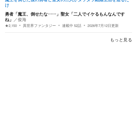
け
勇者「魔王、倒せたな……」聖女「二人でイケるもんなんです
ね」
／
俊海
★
2,150
異世界ファンタジー
連載中
52
話
2026年7月12日
更新
もっと見る