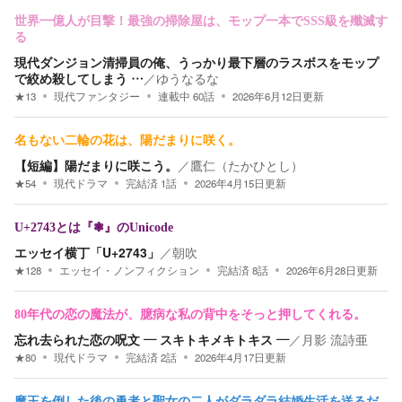
世界一億人が目撃！最強の掃除屋は、モップ一本でSSS級を殲滅す
る
現代ダンジョン清掃員の俺、うっかり最下層のラスボスをモップ
で絞め殺してしまう …
／
ゆうなるな
★
13
現代ファンタジー
連載中
60
話
2026年6月12日
更新
名もない二輪の花は、陽だまりに咲く。
【短編】陽だまりに咲こう。
／
鷹仁（たかひとし）
★
54
現代ドラマ
完結済
1
話
2026年4月15日
更新
U+2743とは『❃』のUnicode
エッセイ横丁「U+2743」
／
朝吹
★
128
エッセイ・ノンフィクション
完結済
8
話
2026年6月28日
更新
80年代の恋の魔法が、臆病な私の背中をそっと押してくれる。
忘れ去られた恋の呪文 ― スキトキメキトキス ―
／
月影 流詩亜
★
80
現代ドラマ
完結済
2
話
2026年4月17日
更新
魔王を倒した後の勇者と聖女の二人がダラダラ結婚生活を送るだ