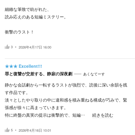
細緻な筆致で紡がれた、
読み応えのある短編ミステリー。
衝撃のラスト！
3
2026年4月17日 16:00
★★★
Excellent!!!
罪と復讐が交差する、静寂の深夜劇
あくなてーす
静かな会話劇から一転するラストが強烈で、読後に深い余韻を残
す作品です。
淡々としたやり取りの中に違和感を積み重ねる構成が巧みで、緊
張感が徐々に高まっていきます。
特に終盤の真実の提示は衝撃的で、短編…
続きを読む
5
2026年4月16日 10:01