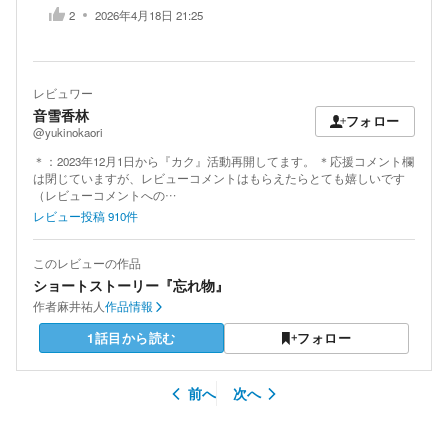
2
2026年4月18日 21:25
レビュワー
音雪香林
フォロー
@yukinokaori
＊：2023年12月1日から『カク』活動再開してます。 ＊応援コメント欄
は閉じていますが、レビューコメントはもらえたらとても嬉しいです
（レビューコメントへの…
レビュー投稿
910
件
このレビューの作品
ショートストーリー『忘れ物』
作者
麻井祐人
作品情報
1話目から読む
フォロー
前へ
次へ