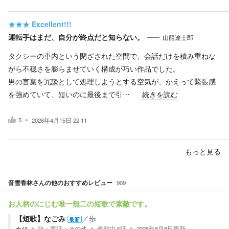
★★★
Excellent!!!
運転手はまだ、自分が終点だと知らない。
山龍遼士郎
タクシーの車内という閉ざされた空間で、会話だけを積み重ねな
がら不穏さを膨らませていく構成が巧い作品でした。
男の言葉を冗談として処理しようとする空気が、かえって緊張感
を強めていて、短いのに最後まで引…
続きを読む
5
2026年4月15日 22:11
もっと見る
音雪香林
さんの他のおすすめレビュー
909
お人柄のにじむ唯一無二の短歌で素敵です。
【短歌】なごみ
／
歩
最新
★
48
詩・童話・その他
連載中
5
話
2026年8月8日
更新