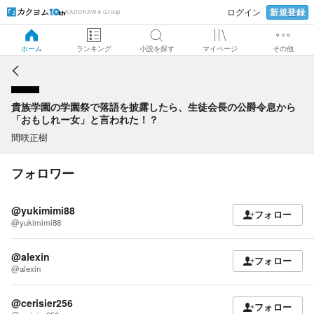
新規登録
ログイン
KADOKAWA Group
貴族学園の学園祭で落語を披露したら、生徒会長の公爵令息
から「おもしれー女」と言われた！？
ホーム
ランキング
小説を探す
マイページ
その他
貴族学園の学園祭で落語を披露したら、生徒会長の公爵令息から
「おもしれー女」と言われた！？
間咲正樹
フォロワー
@yukimimi88
フォロー
@yukimimi88
@alexin
フォロー
@alexin
@cerisier256
フォロー