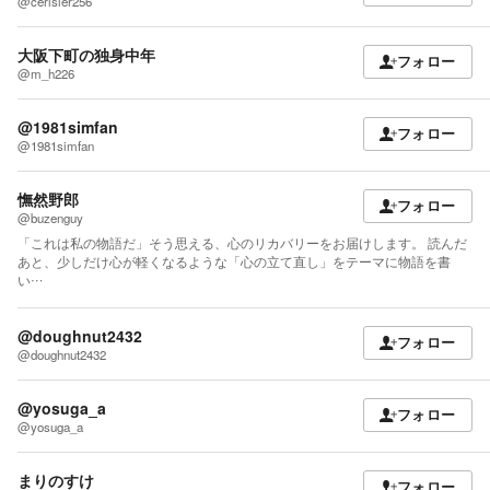
@cerisier256
大阪下町の独身中年
フォロー
@m_h226
@1981simfan
フォロー
@1981simfan
憮然野郎
フォロー
@buzenguy
「これは私の物語だ」そう思える、心のリカバリーをお届けします。 読んだ
あと、少しだけ心が軽くなるような「心の立て直し」をテーマに物語を書
い…
@doughnut2432
フォロー
@doughnut2432
@yosuga_a
フォロー
@yosuga_a
まりのすけ
フォロー