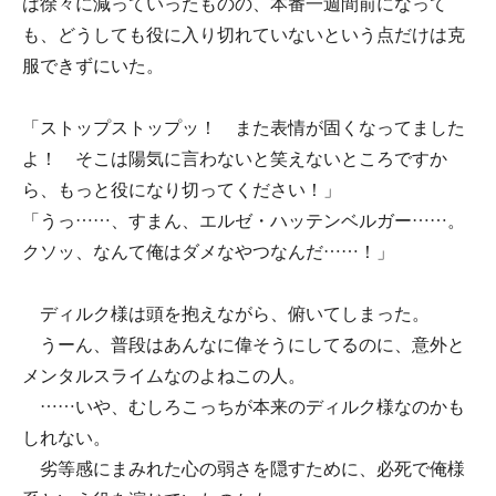
は徐々に減っていったものの、本番一週間前になって
も、どうしても役に入り切れていないという点だけは克
服できずにいた。
「ストップストップッ！ また表情が固くなってました
よ！ そこは陽気に言わないと笑えないところですか
ら、もっと役になり切ってください！」
「うっ……、すまん、エルゼ・ハッテンベルガー……。
クソッ、なんて俺はダメなやつなんだ……！」
ディルク様は頭を抱えながら、俯いてしまった。
うーん、普段はあんなに偉そうにしてるのに、意外と
メンタルスライムなのよねこの人。
……いや、むしろこっちが本来のディルク様なのかも
しれない。
劣等感にまみれた心の弱さを隠すために、必死で俺様