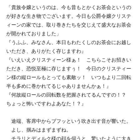
「貴族令嬢というのは、今も昔もとかくお茶会というの
が好きな生き物でございます。今日も公爵令嬢クリステ
ィーンの家では、取り巻きたちを交じえて盛大なお茶会
が開かれておりました」
『うふふ、みなさん、本日もわたくしのお茶会にお越し
いただき、ありがたく存じますわ』
『いえいえクリスティーン様ぁ！ こちらこそお招きい
ただき、恐悦至極に存じますぅ！ 今日のクリスティー
ン様の縦ロールもとっても素敵ッ！ いつもより二回転
半も多めに巻かれてるじゃありませんかぁ！』
『何故縦ロールの回転数を把握されてるんですの！？
ちょっと怖いですわよあなた！？』
途端、客席中からブフッという吹き出す音が響いた。
よし、掴みはまずまずね。
チラリとディルク様の顔を伺うと、驚いたように大き