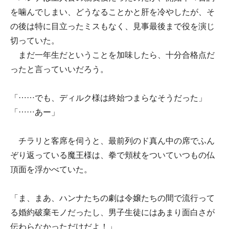
を噛んでしまい、どうなることかと肝を冷やしたが、そ
の後は特に目立ったミスもなく、見事最後まで役を演じ
切っていた。
まだ一年生だということを加味したら、十分合格点だ
ったと言っていいだろう。
「……でも、ディルク様は終始つまらなそうだった」
「……あー」
チラリと客席を伺うと、最前列のド真ん中の席でふん
ぞり返っている魔王様は、拳で頬杖をついていつもの仏
頂面を浮かべていた。
「ま、まあ、ハンナたちの劇は令嬢たちの間で流行って
る婚約破棄モノだったし、男子生徒にはあまり面白さが
伝わらなかっただけだよ！」