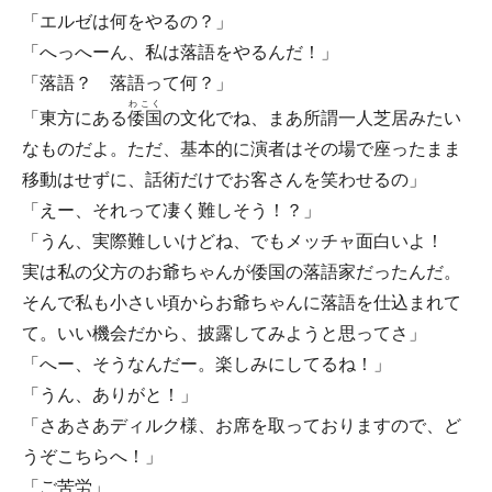
「エルゼは何をやるの？」
「へっへーん、私は落語をやるんだ！」
「落語？ 落語って何？」
わこく
「東方にある
倭国
の文化でね、まあ所謂一人芝居みたい
なものだよ。ただ、基本的に演者はその場で座ったまま
移動はせずに、話術だけでお客さんを笑わせるの」
「えー、それって凄く難しそう！？」
「うん、実際難しいけどね、でもメッチャ面白いよ！
実は私の父方のお爺ちゃんが倭国の落語家だったんだ。
そんで私も小さい頃からお爺ちゃんに落語を仕込まれて
て。いい機会だから、披露してみようと思ってさ」
「へー、そうなんだー。楽しみにしてるね！」
「うん、ありがと！」
「さあさあディルク様、お席を取っておりますので、ど
うぞこちらへ！」
「ご苦労」