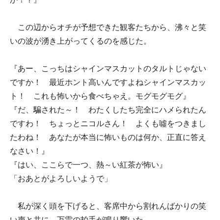
この辺からオチが予想できた観客たちから、沸々と笑
いの波が湧き上がってくるのを感じた。
『あー、こっちはシャインマスカットのタルトじゃない
ですか！ 最近ホント高いんですよねシャインマスカッ
ト！ これも怖いから食べちゃえ。モグモグモグ』
『だ、騙された～！ わたくしたち完全にハメられたん
ですわ！ ちょっとニコルさん！ よくも噓をつきまし
たわね！ あなたが本当に怖いものは何か、正直に答え
なさい！』
『はい、ここらで一つ、熱～い紅茶が怖い』
「おあとがよろしいようで」
私が深く頭を下げると、客席中から割れんばかりの笑
い声と共に、万雷の拍手が鳴り響いた。