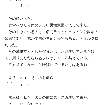
「「――！」」
その時だった。
食堂へやたら声のデカい男性集団が入って来た。
その中心にいるのは、名門ライヒシュタイン公爵家の
嫡男であり、我が学園の生徒会長でもある、ディルク様
だった。
その威風堂々とした佇まいは、ただ歩いているだけ
で、周りにただならぬプレッシャーを与えている。
流石陰で『魔王』と呼ばれているだけはあるわ。
「ん？ オイ、そこのお前ら」
「「っ！？」」
魔王様が私たちの目の前にズカズカ歩いて来た。
えっ、なになにッ！？