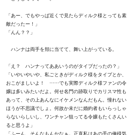
「あー、でもやっぱ近くで見たらディルク様とっても素
敵だったー！」
「んん？？」
ハンナは両手を頬に当てて、舞い上がっている。
「え？ ハンナってああいうのがタイプだったの？」
「いやいやいや、私ごときがディルク様をタイプとか、
おこがましいよ！ ……でも実際ディルク様ファンの令
嬢は多いみたいだよ。何せ名門の跡取りでカリスマ性も
あって、その上あんなにイケメンなんだもん。憧れない
ほうが不思議でしょ。何故か未だに婚約者もいらっしゃ
らないらしいし、ワンチャン狙ってる令嬢もたくさんい
ると思うよ」
「ふーん、そんなもんかなぁ。正直私はあの手の俺様気