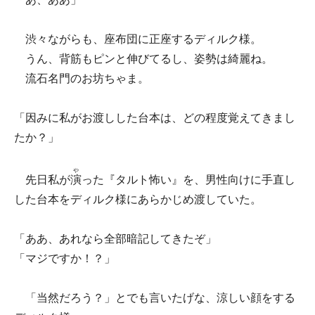
渋々ながらも、座布団に正座するディルク様。
うん、背筋もピンと伸びてるし、姿勢は綺麗ね。
流石名門のお坊ちゃま。
「因みに私がお渡しした台本は、どの程度覚えてきまし
たか？」
や
先日私が
演
った『タルト怖い』を、男性向けに手直し
した台本をディルク様にあらかじめ渡していた。
「ああ、あれなら全部暗記してきたぞ」
「マジですか！？」
「当然だろう？」とでも言いたげな、涼しい顔をする