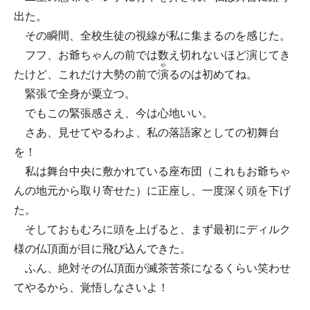
出た。
その瞬間、全校生徒の視線が私に集まるのを感じた。
フフ、お爺ちゃんの前では数え切れないほど演じてき
や
たけど、これだけ大勢の前で
演
るのは初めてね。
緊張で全身が粟立つ。
でもこの緊張感さえ、今は心地いい。
さあ、見せてやるわよ、私の落語家としての初舞台
を！
私は舞台中央に敷かれている座布団（これもお爺ちゃ
んの地元から取り寄せた）に正座し、一度深く頭を下げ
た。
そしておもむろに頭を上げると、まず最初にディルク
様の仏頂面が目に飛び込んできた。
ふん、絶対その仏頂面が滅茶苦茶になるくらい笑わせ
てやるから、覚悟しなさいよ！