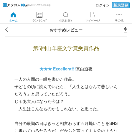
新規登録
ログイン
KADOKAWA Group
ホーム
ランキング
小説を探す
マイページ
その他
おすすめレビュー
第5回山羊座文学賞受賞作品
★★★
Excellent!!!
真白透夜
一人の人間の一瞬を書いた作品。
子どもの頃に読んでいたら、「人生とはなんて悲しいん
だろう」と思っていただろう。
じゃあ大人になった今は？
「人生はこんなものかもしれない」と思った。
自分の最期の日はきっと相変わらず五月蝿いことをSNS
に書いているだろうが、だからと言って主人公のような