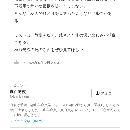
不器用で静かな最期を笑ったりしない。
そんな、友人のひとりを見送ったようなリアルさがあ
る。
ラストは、教訓もなく、残された側の深い悲しみが想像
できる。
秋乃光流の死の断面をぜひ見てほしい。
1
2026年5月12日 20:23
レビュワー
真白透夜
フォロー
@katokaikou
旧名は千織、@山羊座文学です。 2025年12月から真白透夜(ましろとう
や)に改名しました。 山羊座賞、真白賞をやっています。 「心が死んで
いる時に読むとちょ…
レビュー投稿
1,020
件