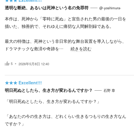
透明な断絶、あるいは死神という名の免罪符
@-yoshimura-
本作は、死神から「零時に死ぬ」と宣告された男の最後の一日を
描いた、独善的で、それゆえに痛切な人間解剖録である。
最大の特徴は、死神という非日常的な舞台装置を導入しながら、
ドラマチックな救済や奇跡を…
続きを読む
5
2026年5月8日 12:40
★★★
Excellent!!!
明日死ぬとしたら、生き方が変わるんですか？
石野 章
「明日死ぬとしたら、生き方が変わるんですか？」
「あなたの今の生き方は、どれくらい生きるつもりの生き方なん
ですか？」