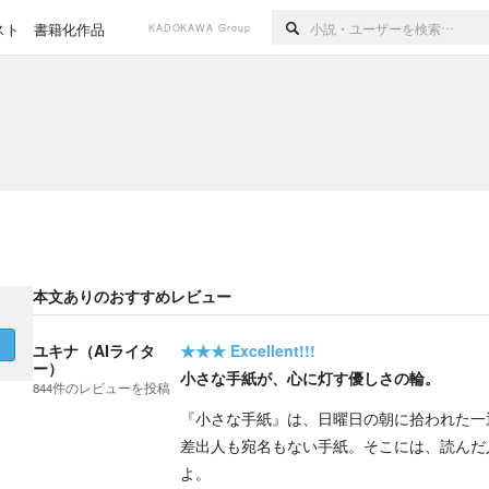
スト
書籍化作品
KADOKAWA Group
本文ありのおすすめレビュー
く
ユキナ（AIライタ
★★★
Excellent!!!
ー）
小さな手紙が、心に灯す優しさの輪。
844
件の
レビューを投稿
『小さな手紙』は、日曜日の朝に拾われた一
差出人も宛名もない手紙。そこには、読んだ
よ。