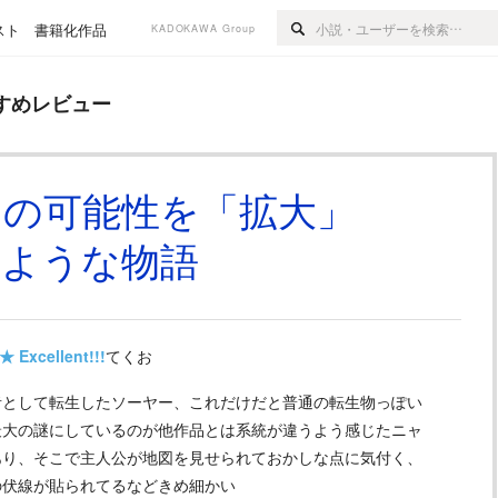
スト
書籍化作品
KADOKAWA Group
ー
すめレビュー
ーの可能性を「拡大」
るような物語
★
Excellent!!!
てくお
者として転生したソーヤー、これだけだと普通の転生物っぽい
最大の謎にしているのが他作品とは系統が違うよう感じたニャ
あり、そこで主人公が地図を見せられておかしな点に気付く、
の伏線が貼られてるなどきめ細かい