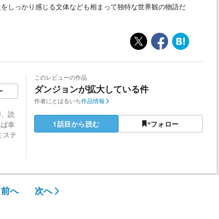
吹をしっかり感じる文体なども相まって独特な世界観の物語だ
このレビューの作品
ダンジョンが拡大している件
ー
作者
にとはるいち
作品情報
が、読
1話目から読む
フォロー
れば幸
ミステ
前へ
次へ