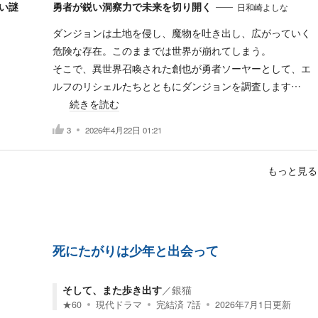
い謎
勇者が鋭い洞察力で未来を切り開く
日和崎よしな
ダンジョンは土地を侵し、魔物を吐き出し、広がっていく
危険な存在。このままでは世界が崩れてしまう。
そこで、異世界召喚された創也が勇者ソーヤーとして、エ
ルフのリシェルたちとともにダンジョンを調査します…
続きを読む
3
2026年4月22日 01:21
もっと見る
死にたがりは少年と出会って
そして、また歩き出す
／
銀猫
★
60
現代ドラマ
完結済
7
話
2026年7月1日
更新