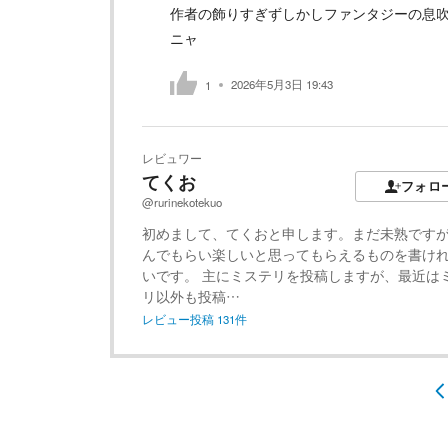
作者の飾りすぎずしかしファンタジーの息
ニャ
2026年5月3日 19:43
1
レビュワー
てくお
フォロ
@rurinekotekuo
初めまして、てくおと申します。まだ未熟です
んでもらい楽しいと思ってもらえるものを書け
いです。 主にミステリを投稿しますが、最近は
リ以外も投稿…
レビュー投稿
131
件