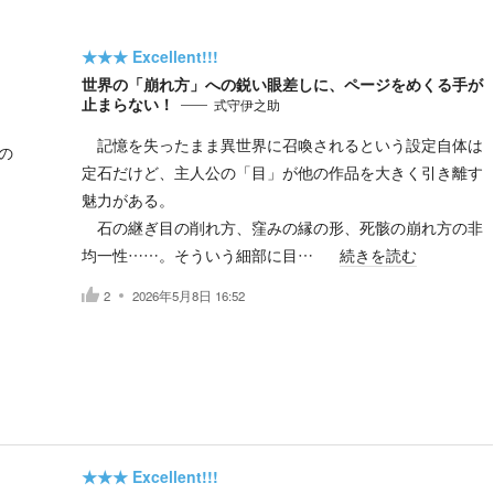
★★★
Excellent!!!
世界の「崩れ方」への鋭い眼差しに、ページをめくる手が
止まらない！
式守伊之助
記憶を失ったまま異世界に召喚されるという設定自体は
の
定石だけど、主人公の「目」が他の作品を大きく引き離す
魅力がある。
石の継ぎ目の削れ方、窪みの縁の形、死骸の崩れ方の非
均一性……。そういう細部に目…
続きを読む
2
2026年5月8日 16:52
★★★
Excellent!!!