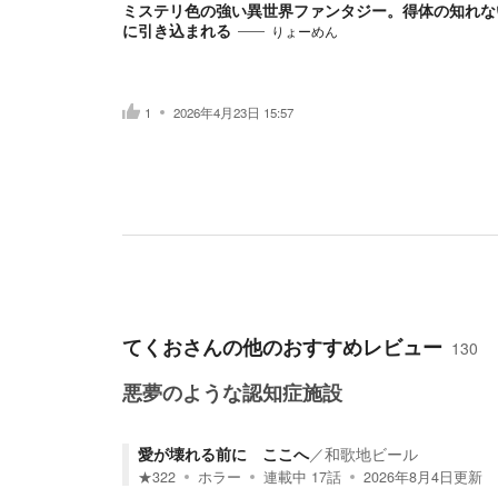
ミステリ色の強い異世界ファンタジー。得体の知れな
に引き込まれる
りょーめん
1
2026年4月23日 15:57
てくお
さんの他のおすすめレビュー
130
悪夢のような認知症施設
愛が壊れる前に ここへ
／
和歌地ビール
★
322
ホラー
連載中
17
話
2026年8月4日
更新