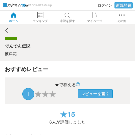
新規登録
ログイン
KADOKAWA Group
でんでん伝説
ホーム
ランキング
小説を探す
マイページ
その他
でんでん伝説
彼岸花
おすすめレビュー
★で称える
★
★
★
レビューを書く
★
15
6
人が評価しました