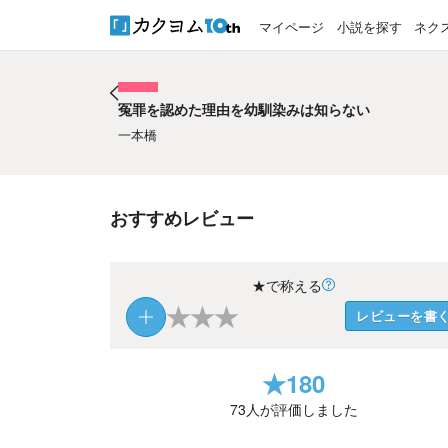
マイページ
小説を探す
ネク
冤罪を認めた理由を幼馴染みは知らない
冤罪を認めた理由を幼馴染みは知らない
一本橋
おすすめレビュー
★で称える
★
★
★
レビューを書
★
180
73
人が評価しました