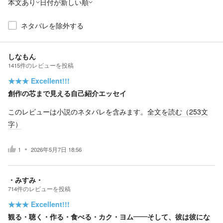
本文あり
日付が新しい順
ネタバレを除外する
しなもん
1415
件の
レビューを投稿
★★★
Excellent!!!
創作の芯まで見える自己紹介エッセイ
このレビューは小説のネタバレを含みます。
全文を読む（
253
文
字）
1
2026年5月7日 18:56
・みすみ・
714
件の
レビューを投稿
★★★
Excellent!!!
観る・聴く・作る・食べる・カク・ヨム――そして、彼は彼にな