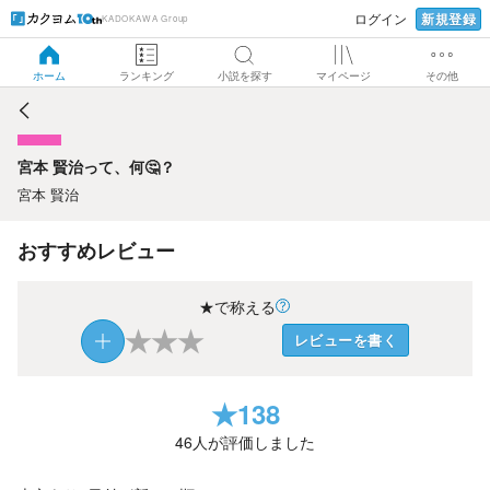
新規登録
ログイン
KADOKAWA Group
宮本 賢治って、何🤔？
ホーム
ランキング
小説を探す
マイページ
その他
宮本 賢治って、何🤔？
宮本 賢治
おすすめレビュー
★で称える
★
★
★
レビューを書く
★
138
46
人が評価しました