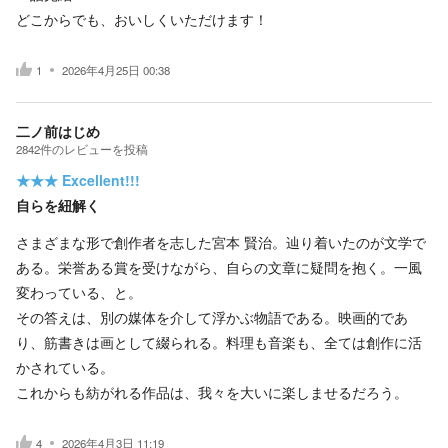
どこからでも、おいしくいただけます！
1
2026年4月25日 00:38
二ノ前はじめ
2842
件の
レビューを投稿
★★★
Excellent!!!
自らを紐解く
さまざまな形で創作者を志した宮本 賢治。辿り着いたのが文学で
ある。栄誉ある賞を受けながら、自らの文章に疑問を抱く。一風
変わっている、と。
その答えは、別の媒体を介して浮かぶ物語である。映画的であ
り、筋書きは画として綴られる。料理も音楽も、全ては創作に活
かされている。
これからも紡がれる作品は、我々を大いに楽しませるだろう。
4
2026年4月3日 11:19