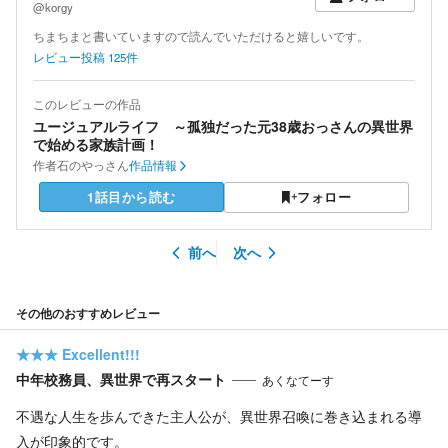
@korgy
ちまちまと書いていますので読んでいただけると嬉しいです。
レビュー投稿
125
件
このレビューの作品
ユージュアルライフ ～孤独だった元38歳おっさんの異世界
で始める家族計画！
作者
石のやっさん
作品情報
1話目から読む
フォロー
前へ
次へ
その他のおすすめレビュー
★★★
Excellent!!!
中年校務員、異世界で再スタート
あくなてーす
不遇な人生を歩んできた主人公が、異世界召喚に巻き込まれる導
入が印象的です。