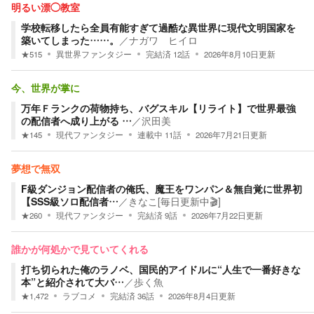
明るい漂◯教室
学校転移したら全員有能すぎて過酷な異世界に現代文明国家を
築いてしまった……。
／
ナガワ ヒイロ
★
515
異世界ファンタジー
完結済
12
話
2026年8月10日
更新
今、世界が掌に
万年Ｆランクの荷物持ち、バグスキル【リライト】で世界最強
の配信者へ成り上がる …
／
沢田美
★
145
現代ファンタジー
連載中
11
話
2026年7月21日
更新
夢想で無双
F級ダンジョン配信者の俺氏、魔王をワンパン＆無自覚に世界初
【SSS級ソロ配信者…
／
きなこ[毎日更新中🎬]
★
260
現代ファンタジー
完結済
9
話
2026年7月22日
更新
誰かが何処かで見ていてくれる
打ち切られた俺のラノベ、国民的アイドルに“人生で一番好きな
本”と紹介されて大バ…
／
歩く魚
★
1,472
ラブコメ
完結済
36
話
2026年8月4日
更新