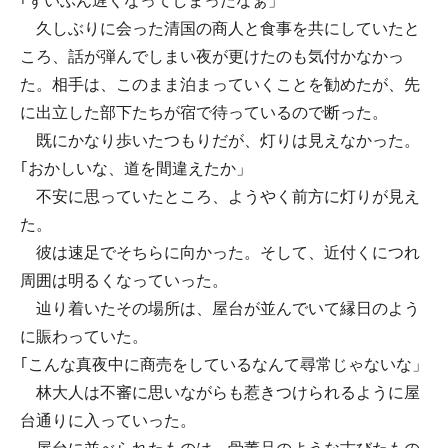
｢ずいぶん遅くなってしまったなぁ」
久しぶりに会った清国の商人と食事を共にしていたと
ころ、話が弾んでしまい夜が更けたのも気付かなかっ
た。相手は、このまま泊まっていくことを勧めたが、先
に出立した部下たちが宿で待っているので断った。
既にかなり歩いたつもりだが、灯りは見えなかった。
｢おかしいな、道を間違えたか」
不安に思っていたところ、ようやく前方に灯りが見え
た。
彼は速足でそちらに向かった。そして、近付くにつれ
周囲は明るくなっていった。
辿り着いたその場所は、屋台が並んでいて縁日のよう
に賑わっていた。
｢こんな真夜中に商売をしているなんて尋常じゃないな」
林大人は不審に思いながらも惹きつけられるように屋
台通りに入っていった。