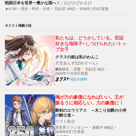
戦国日本を世界一豊かな国へ！
／
わびさびわさび
★6,192
歴史・時代・伝奇
完結済
184
話
2026年1月5日更新
ネクスト掲載小説
私たちは、どうかしている。世話
好きな地味子×しつけられたいトッ
プ女子
クラスの姫は私のわんこ
犬甘あんず(ぽめぞーん)
書籍化
恋愛
完結済
56
話
2025年11月25日更新
16話分無料
俺が力の象徴になればいい。王が
振るうに相応しい、力の象徴に！
断剣のエウリアス ～木こり伯爵の小倅
の騎士道～
リウト銃士
異世界ファンタジー
連載中
888
話
2026年8月7日更新