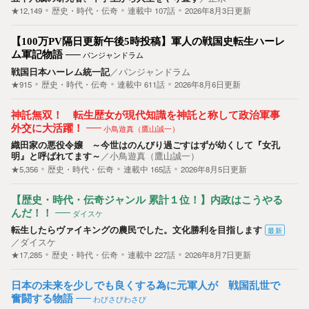
★12,149
歴史・時代・伝奇
連載中
107
話
2026年8月3日更新
【100万PV隔日更新午後5時投稿】軍人の戦国史転生ハーレ
ム軍記物語
パンジャンドラム
戦国日本ハーレム統一記
／
パンジャンドラム
★915
歴史・時代・伝奇
連載中
611
話
2026年8月6日更新
神託無双！ 転生歴女が現代知識を神託と称して政治軍事
外交に大活躍！
小鳥遊真（鷹山誠一）
織田家の悪役令嬢 ～今世はのんびり過ごすはずが幼くして『女孔
明』と呼ばれてます～
／
小鳥遊真（鷹山誠一）
★5,356
歴史・時代・伝奇
連載中
165
話
2026年8月5日更新
【歴史・時代・伝奇ジャンル 累計１位！】内政はこうやる
んだ！！
ダイスケ
転生したらヴァイキングの農民でした。文化勝利を目指します
最新
／
ダイスケ
★17,285
歴史・時代・伝奇
連載中
227
話
2026年8月7日更新
日本の未来を少しでも良くする為に元軍人が 戦国乱世で
奮闘する物語
わびさびわさび