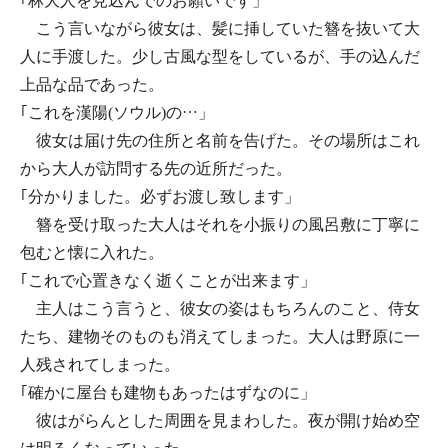
｢林大人を見込んでのお願いです」
こう言いながら彼女は、髪に挿していた簪を抜いて大
人に手渡した。少し古風な型をしているが、手の込んだ
上品な品であった。
｢これを漢陽(ソウル)の…」
彼女は届け先の住所と名前を告げた。その場所はこれ
から大人が訪問する先の近所だった。
｢分かりました。必ずお渡し致します」
簪を受け取った大人はそれを小振りの風呂敷に丁寧に
包むと懐に入れた。
｢これで心置きなく逝くことが出来ます」
主人はこう言うと、彼女の姿はもちろんのこと、侍女
たち、建物そのものも消えてしまった。大人は野原に一
人残されてしまった。
｢確かに屋台も建物もあったはずなのに」
彼はがらんとした周囲を見まわした。夜が開け始め空