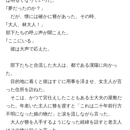
は明るくなっていった。
｢夢だったのか？」
だが、懐には確かに簪があった。その時、
｢大人、林大人！」
部下たちの呼ぶ声が聞こえた。
｢ここにいる」
彼は大声で応えた。
部下たちと合流した大人は、都である漢陽に向かっ
た。
目的地に着くと彼はすぐに用事を済ませ、女主人が言
った住所を訪ねた。
そこは、かつて宮仕えしたこともある士大夫の屋敷だ
った。年老いた主人に簪を渡すと「これは二十年前行方
不明になった娘の物だ」と涙を流しながら言った。
大人が簪を入手するようになった経緯を話すと老主人