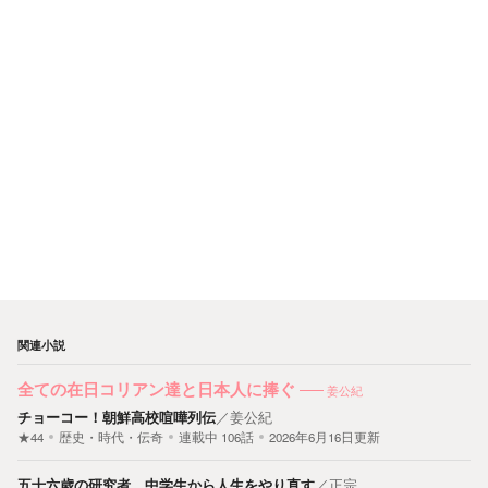
関連小説
全ての在日コリアン達と日本人に捧ぐ
姜公紀
チョーコー！朝鮮高校喧嘩列伝
／
姜公紀
★44
歴史・時代・伝奇
連載中
106
話
2026年6月16日更新
五十六歳の研究者、中学生から人生をやり直す
／
正宗