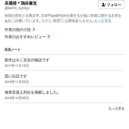
高麗楼＊鶏林書笈
フォロー
@keirin_syokyu
韓国の歴史と古典文学､大韓Pops&Rockを愛するが故に韓国に関する文章を
あれこれ書いています｡ ただし“韓流”には興味ありません｡
もっと見る
作者の他の小説
作者のおすすめレビュー
近況ノート
新作はＧＬ百合の物語です
2017年11月13日
思い出話です
2016年11月29日
海東音楽人列伝を掲載しました｡
2016年10月25日
もっと見る