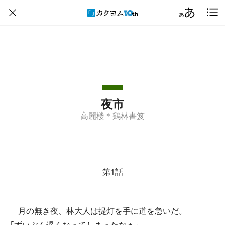
夜市
高麗楼＊鶏林書笈
第1話
月の無き夜、林大人は提灯を手に道を急いだ。