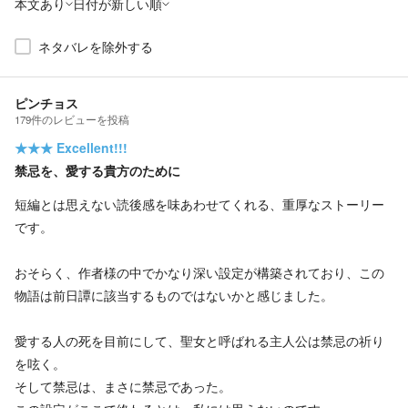
本文あり
日付が新しい順
ネタバレを除外する
ピンチョス
179
件の
レビューを投稿
★★★
Excellent!!!
禁忌を、愛する貴方のために
短編とは思えない読後感を味あわせてくれる、重厚なストーリー
です。
おそらく、作者様の中でかなり深い設定が構築されており、この
物語は前日譚に該当するものではないかと感じました。
愛する人の死を目前にして、聖女と呼ばれる主人公は禁忌の祈り
を呟く。
そして禁忌は、まさに禁忌であった。