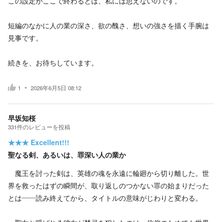
この設定がここで終わるとは、私には思えないのです。
短編のなかに人の業の深さ、欲の醜さ、想いの強さを描く手腕は
見事です。
続きを、お待ちしています。
1
2026年6月5日 08:12
早坂知桜
331
件の
レビューを投稿
★★★
Excellent!!!
聖なる剣、あるいは、罪深い人の業か
魔王を討った剣は、英雄の魂を永遠に輪廻から切り離した。世
界を救ったはずの瞬間が、取り返しのつかない罪の始まりだった
とは——読み終えてから、タイトルの意味がじわりと変わる。