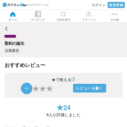
新規登録
ログイン
KADOKAWA Group
聖剣の誕生
ホーム
ランキング
小説を探す
マイページ
その他
聖剣の誕生
涼風紫音
おすすめレビュー
★で称える
★
★
★
レビューを書く
★
24
8
人が評価しました