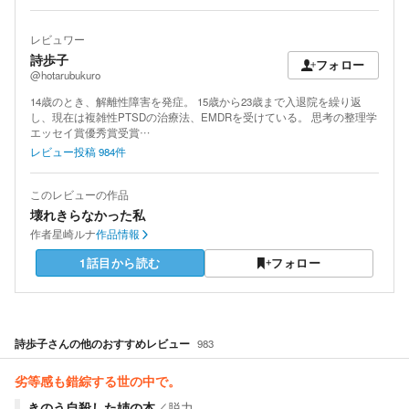
レビュワー
詩歩子
フォロー
@hotarubukuro
14歳のとき、解離性障害を発症。 15歳から23歳まで入退院を繰り返
し、現在は複雑性PTSDの治療法、EMDRを受けている。 思考の整理学
エッセイ賞優秀賞受賞…
レビュー投稿
984
件
このレビューの作品
壊れきらなかった私
作者
星崎ルナ
作品情報
1話目から読む
フォロー
詩歩子
さんの他のおすすめレビュー
983
劣等感も錯綜する世の中で。
きのう自殺した姉の本
／
脱力