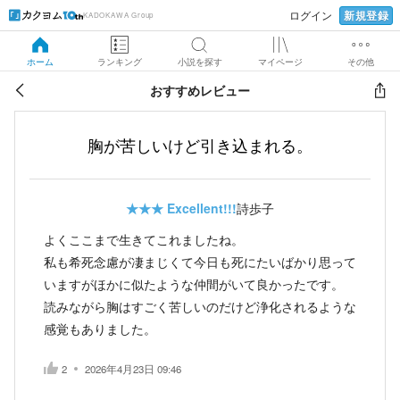
新規登録
ログイン
KADOKAWA Group
ホーム
ランキング
小説を探す
マイページ
その他
おすすめレビュー
胸が苦しいけど引き込まれる。
★★★
Excellent!!!
詩歩子
よくここまで生きてこれましたね。
私も希死念慮が凄まじくて今日も死にたいばかり思って
いますがほかに似たような仲間がいて良かったです。
読みながら胸はすごく苦しいのだけど浄化されるような
感覚もありました。
2
2026年4月23日 09:46