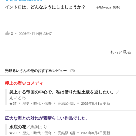
イントロは、どんなふうにしましょうか？
@Mwada_0816
2
2026年4月14日 23:47
もっと見る
光野るい
さんの他のおすすめレビュー
170
極上の歴史コメディ
炎上する帝国の中心で、私は借りた粘土板を返したい。
／
えいとら
★
37
歴史・時代・伝奇
完結済
4
話
2026年8月1日
更新
広大な海との対比が素晴らしい作品でした。
水底の花
／
馬渕まり
★
70
歴史・時代・伝奇
完結済
1
話
2026年8月4日
更新