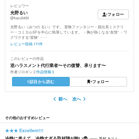
レビュワー
光野るい
フォロー
@kazu5430
光野るい（みつの るい）です。 冒険ファンタジー・脱出系ミステリ
ー・コミカルSFを中心に執筆しています。 ・胸が熱くなる“友情” ・ワ
クワクする“冒険” ・…
レビュー投稿
171
件
このレビューの作品
逆ハラスメント代行業者〜その復讐、承ります〜
作者
ジロギン２
作品情報
1話目から読む
フォロー
前へ
次へ
その他のおすすめレビュー
★★★
Excellent!!!
冷静に考えて、冷静すぎる取材陣が怖い😨
馬村 ありん