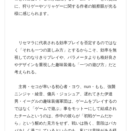
に、狩りゲーやソリャゲーに関する作者の観察眼が光る
様に感じられます。
リセマラに代表される効率プレイを否定するのではな
く「それも一つの楽しみ方」とするからこそ、効率を無
視してのなりきりプレイや、パラメータよりも格好良さ
やデザインを重視した趣味装備も「一つの遊び方」だと
考えられる。
主将・セコが率いる初心者・ヨウ、nun・もも、強襲
ニンジャ・綾音、傭兵・ジョシュア、遅れてきた伊達
男・イーグルの趣味装備軍団は、ゲームをプレイするの
ではなく「ゲームで遊ぶ」事をモットーにして結成され
たチームというのは、作中の彼らが「初戦ゲームだか
ら」という醒めた見方をせず、戦いは熱く、普段はバカ
バカしく過ごしているというのも、私には意味がある様