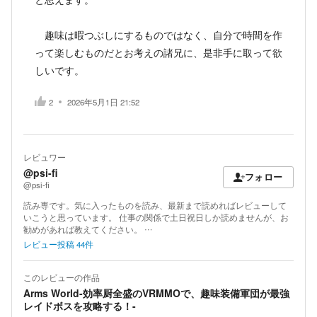
趣味は暇つぶしにするものではなく、自分で時間を作
って楽しむものだとお考えの諸兄に、是非手に取って欲
しいです。
2
2026年5月1日 21:52
レビュワー
@psi-fi
フォロー
@psi-fi
読み専です。気に入ったものを読み、最新まで読めればレビューして
いこうと思っています。 仕事の関係で土日祝日しか読めませんが、お
勧めがあれば教えてください。 …
レビュー投稿
44
件
このレビューの作品
Arms World-効率厨全盛のVRMMOで、趣味装備軍団が最強
レイドボスを攻略する！-