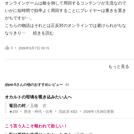
オンラインゲームは敵を倒して周回するコンテンツが主流なので
いかに短時間で効率よく周回することにプレイヤーは重きを置き
がちですが…。
こちらの物語はそれとは正反対のオンラインでは避けられがちな
なりきり…
続きを読む
3
2026年5月7日 00:15
もっと見る
@psi-fi
さんの他のおすすめレビュー
43
オカルトの坩堝を覗き込みたい人へ
篭目の村
／
玉椿 沢
★
233
歴史・時代・伝奇
完結済
43
話
2026年1月28日
更新
こう言う人こそ報われて欲しい！