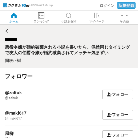
新規登録
ログイン
KADOKAWA Group
悪役令嬢が婚約破棄される小説を書いたら、偶然同じタイミ
ングで友人の伯爵令嬢が婚約破棄されてメッチャ気まずい
ホーム
ランキング
小説を探す
マイページ
その他
悪役令嬢が婚約破棄される小説を書いたら、偶然同じタイミング
で友人の伯爵令嬢が婚約破棄されてメッチャ気まずい
間咲正樹
フォロワー
@zaltuk
フォロー
@zaltuk
@maki617
フォロー
@maki617
風柳
フォロー