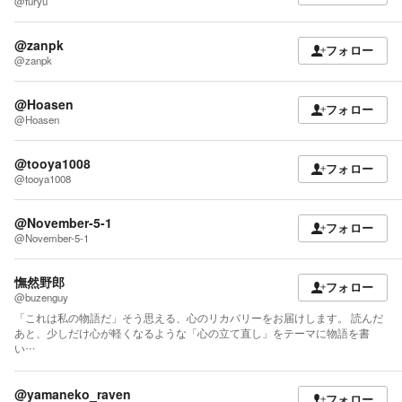
@furyu
@zanpk
フォロー
@zanpk
@Hoasen
フォロー
@Hoasen
@tooya1008
フォロー
@tooya1008
@November-5-1
フォロー
@November-5-1
憮然野郎
フォロー
@buzenguy
「これは私の物語だ」そう思える、心のリカバリーをお届けします。 読んだ
あと、少しだけ心が軽くなるような「心の立て直し」をテーマに物語を書
い…
@yamaneko_raven
フォロー