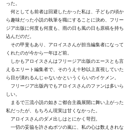
った。
何としても前者は回避したかった私は、子どもの頃か
ら趣味だった小説の執筆を職にすることに決め、フリー
ジア出版に何度も何度も、雨の日も風の日も原稿を持ち
込んだのだ。
その甲斐もあり、アロイスさんが担当編集者になって
くれたのが今から一年ほど前。
しかもアロイスさんはフリージア出版のエースとも言
えるエリート編集者で、そのうえ十秒以上直視していた
ら目が潰れるんじゃないかというくらいのイケメン。
フリージア出版内でもアロイスさんのファンは多いら
しい。
まるで三流小説の如きご都合主義展開に舞い上がった
私だったが、もちろん現実は甘くなかった。
アロイスさんのダメ出しはとにかく苛烈。
一切の妥協を許さぬボツの嵐に、私の心は数えきれな