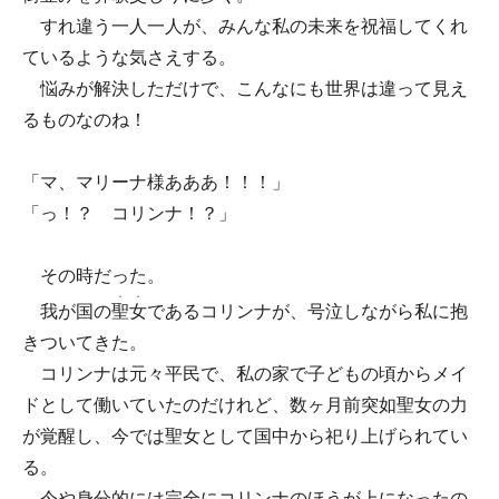
すれ違う一人一人が、みんな私の未来を祝福してくれ
ているような気さえする。
悩みが解決しただけで、こんなにも世界は違って見え
るものなのね！
「マ、マリーナ様あああ！！！」
「っ！？ コリンナ！？」
その時だった。
・
・
我が国の
聖
女
であるコリンナが、号泣しながら私に抱
きついてきた。
コリンナは元々平民で、私の家で子どもの頃からメイ
ドとして働いていたのだけれど、数ヶ月前突如聖女の力
が覚醒し、今では聖女として国中から祀り上げられてい
る。
今や身分的には完全にコリンナのほうが上になったの