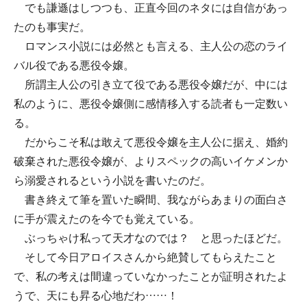
でも謙遜はしつつも、正直今回のネタには自信があっ
たのも事実だ。
ロマンス小説には必然とも言える、主人公の恋のライ
バル役である悪役令嬢。
所謂主人公の引き立て役である悪役令嬢だが、中には
私のように、悪役令嬢側に感情移入する読者も一定数い
る。
だからこそ私は敢えて悪役令嬢を主人公に据え、婚約
破棄された悪役令嬢が、よりスペックの高いイケメンか
ら溺愛されるという小説を書いたのだ。
書き終えて筆を置いた瞬間、我ながらあまりの面白さ
に手が震えたのを今でも覚えている。
ぶっちゃけ私って天才なのでは？ と思ったほどだ。
そして今日アロイスさんから絶賛してもらえたこと
で、私の考えは間違っていなかったことが証明されたよ
うで、天にも昇る心地だわ……！