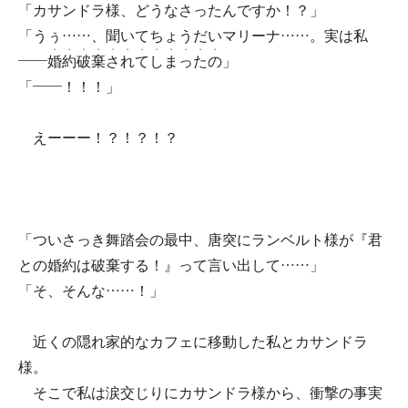
「カサンドラ様、どうなさったんですか！？」
「うぅ……、聞いてちょうだいマリーナ……。実は私
・
・
・
・
・
・
・
・
・
・
・
・
――
婚
約
破
棄
さ
れ
て
し
ま
っ
た
の
」
「――！！！」
えーーー！？！？！？
「ついさっき舞踏会の最中、唐突にランベルト様が『君
との婚約は破棄する！』って言い出して……」
「そ、そんな……！」
近くの隠れ家的なカフェに移動した私とカサンドラ
様。
そこで私は涙交じりにカサンドラ様から、衝撃の事実