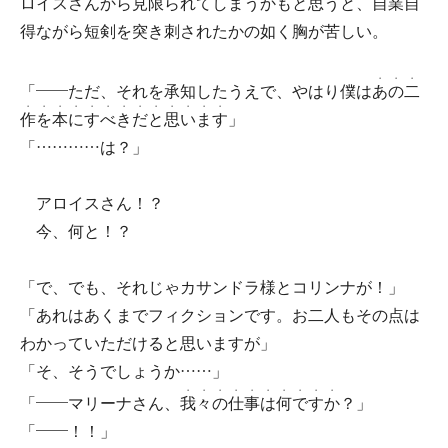
ロイスさんから見限られてしまうかもと思うと、自業自
得ながら短剣を突き刺されたかの如く胸が苦しい。
・
・
・
「――ただ、それを承知したうえで、やはり僕は
あ
の
二
・
・
・
・
・
・
・
・
・
・
・
・
・
作
を
本
に
す
べ
き
だ
と
思
い
ま
す
」
「…………は？」
アロイスさん！？
今、何と！？
「で、でも、それじゃカサンドラ様とコリンナが！」
「あれはあくまでフィクションです。お二人もその点は
わかっていただけると思いますが」
「そ、そうでしょうか……」
・
・
・
・
・
・
・
・
・
・
「――マリーナさん、
我
々
の
仕
事
は
何
で
す
か
？」
「――！！」