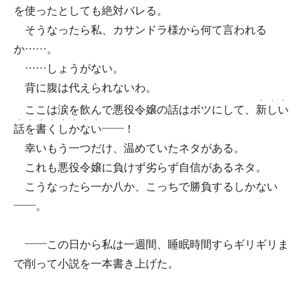
を使ったとしても絶対バレる。
そうなったら私、カサンドラ様から何て言われる
か……。
……しょうがない。
背に腹は代えられないわ。
・
・
・
ここは涙を飲んで悪役令嬢の話はボツにして、
新
し
い
・
・
・
・
・
・
・
・
話
を
書
く
し
か
な
い
――！
幸いもう一つだけ、温めていたネタがある。
これも悪役令嬢に負けず劣らず自信があるネタ。
こうなったら一か八か、こっちで勝負するしかない
――。
――この日から私は一週間、睡眠時間すらギリギリま
で削って小説を一本書き上げた。