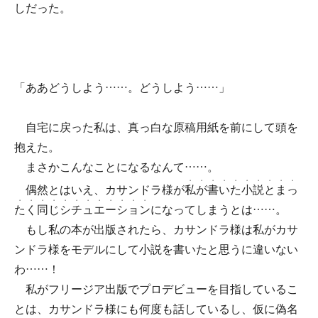
しだった。
「ああどうしよう……。どうしよう……」
自宅に戻った私は、真っ白な原稿用紙を前にして頭を
抱えた。
まさかこんなことになるなんて……。
・
・
・
・
・
・
・
・
・
・
偶然とはいえ、カサンドラ様が
私
が
書
い
た
小
説
と
ま
っ
・
・
・
・
・
・
・
・
・
・
・
・
た
く
同
じ
シ
チ
ュ
エ
ー
シ
ョ
ン
になってしまうとは……。
もし私の本が出版されたら、カサンドラ様は私がカサ
ンドラ様をモデルにして小説を書いたと思うに違いない
わ……！
私がフリージア出版でプロデビューを目指しているこ
とは、カサンドラ様にも何度も話しているし、仮に偽名