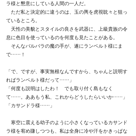
ラ様と懇意にしている人間の一人だ。
ただ私と決定的に違うのは、玉の輿を虎視眈々と狙っ
ているところ。
天性の美貌とスタイルの良さを武器に、上級貴族の令
息に色目を使っているのを何度も見たことがある。
そんなバルバラの魔の手が、遂にランベルト様にま
で……！
「で、ですが、事実無根なんですから、ちゃんと説明す
ればランベルト様だって……」
「何度も説明はしたわ！ でも取り付く島もなく
て……。ああもう私、これからどうしたらいいか……」
「カサンドラ様……」
寒空に震える幼子のように小さくなっているカサンド
ラ様を宥め賺しつつも、私は全身に冷や汗をかきっぱな