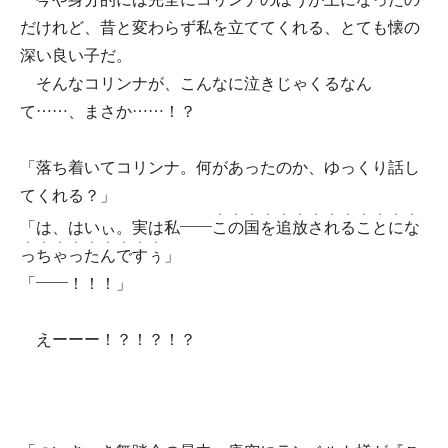
だけれど、昔と変わらず私を立ててくれる、とても懐の
深い良い子だ。
そんなコリンナが、こんなに泣きじゃくるなん
て……、まさか……！？
「落ち着いてコリンナ。何があったのか、ゆっくり話し
てくれる？」
・
・
・
・
・
・
・
・
・
・
・
・
・
「は、はいぃ。実は私――
こ
の
国
を
追
放
さ
れ
る
こ
と
に
な
・
・
・
・
・
・
・
・
・
っ
ち
ゃ
っ
た
ん
で
す
ぅ
」
「――！！！」
えーーー！？！？！？