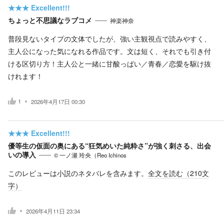
★★★
Excellent!!!
ちょっと不思議なラブコメ
神楽神奈
普段見ないタイプの文体でしたが、強い主観視点で読みやすく、
主人公になった気になれる作品です。文は短く、それでも引き付
ける区切り方！主人公と一緒に甘酸っぱい／青春／恋愛を駆け抜
けれます！
1
2026年4月17日 00:30
★★★
Excellent!!!
優等生の仮面の奥にある“狂気めいた純粋さ”が強く刺さる、出会
いの導入
© 一ノ瀬 玲央（Reo Ichinos
このレビューは小説のネタバレを含みます。
全文を読む（
210
文
字）
2026年4月11日 23:34