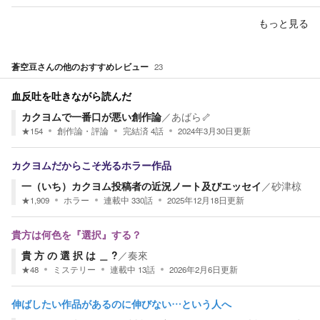
もっと見る
蒼空豆
さんの他のおすすめレビュー
23
血反吐を吐きながら読んだ
カクヨムで一番口が悪い創作論
／
あばら🦴
★
154
創作論・評論
完結済
4
話
2024年3月30日
更新
カクヨムだからこそ光るホラー作品
一（いち）カクヨム投稿者の近況ノート及びエッセイ
／
砂津椋
★
1,909
ホラー
連載中
330
話
2025年12月18日
更新
貴方は何色を『選択』する？
貴 方 の 選 択 は ＿ ?
／
奏來
★
48
ミステリー
連載中
13
話
2026年2月6日
更新
伸ばしたい作品があるのに伸びない…という人へ