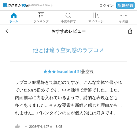
新規登録
ログイン
KADOKAWA Group
ホーム
ランキング
小説を探す
マイページ
その他
おすすめレビュー
他とは違う空気感のラブコメ
★★★
Excellent!!!
蒼空豆
ラブコメ結構好きで読むのですが、こんな文体で書かれ
ていたのは初めてです。中々独特で新鮮でした。また、
内面描写に力を入れているようで、詩的な表現なども
多々ありました。そんな要素も新鮮と感じた理由かもし
れません。バレンタインの回が個人的には好きです。
1
2026年4月27日 18:05