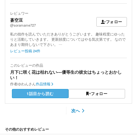
レビュワー
蒼空豆
フォロー
@soramame727
私の拙作を読んでいただきありがとうございます。 趣味程度にゆった
りと活動していきます。 更新頻度についてはやる気次第です。 なので
あまり期待しないで下さい。 …
レビュー投稿
24
件
このレビューの作品
月下に咲く花は枯れない---優等生の彼女はちょっとおかし
い！
作者
ゆわんさん
作品情報
1話目から読む
フォロー
次へ
その他のおすすめレビュー