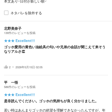
本文あり
日付が新しい順
ネタバレを除外する
北野美奈子
139
件の
レビューを投稿
★★★
Excellent!!!
ゴッホ愛用の黄色い油絵具の匂いや兄弟の会話が聞こえて来そう
なリアルさ👏
2
2026年5月15日 02:05
平 一悟
586
件の
レビューを投稿
★★★
Excellent!!!
是非読んでください。ゴッホの気持ちが良く分かりました。
若い時はあんまりゴッホの絶望を理解できなかったんですが、年