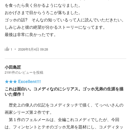
を食ったら良く分かるようになりました。
おかげさまで目からうろこが落ちました。
ゴッホの話? そんなの知っているって人に読んでいただきたい。
しみじみと彼の絶望が分かるストーリーになってます。
最後は非常に良かったです。
1
2026年5月4日 09:28
小田島匠
2191
件の
レビューを投稿
★★★
Excellent!!!
これは面白い。コメディなのにシリアス。ゴッホ兄弟の生涯を描
いた傑作！
歴史上の偉人の伝記をコメディタッチで描く、てっぺいさんの
画家シリーズ第２作です。
第１作のフェルメールは、全編これコメディでしたが、今回
は、フィンセントとテオのゴッホ兄弟を題材にし、コメディタッ