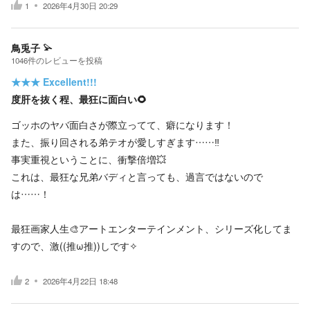
1
2026年4月30日 20:29
鳥兎子 𓅫
1046
件の
レビューを投稿
★★★
Excellent!!!
度肝を抜く程、最狂に面白い🌻
ゴッホのヤバ面白さが際立ってて、癖になります！
また、振り回される弟テオが愛しすぎます……‼️
事実重視ということに、衝撃倍増💥
これは、最狂な兄弟バディと言っても、過言ではないので
は……！
最狂画家人生🎨アートエンターテインメント、シリーズ化してま
すので、激((推ω推))しです✧︎
2
2026年4月22日 18:48