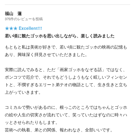
福山 蓮
375
件の
レビューを投稿
★★★
Excellent!!!
若い頃に観たゴッホを思い出しながら、楽しく読みました
もともと私は美術が好きで、若い頃に観たゴッホの映画の記憶も
あり、興味深く拝見させていただきました。
実際に読んでみると、ただ「画家ゴッホをなぞる話」ではなく、
ポンコツで厄介で、それでもどうしようもなく眩しいフィンセン
トと、不憫すぎるエリート弟テオの物語として、生き生きと立ち
上がっていきます。
コミカルで勢いがあるのに、根っこのところではちゃんとゴッホ
の絵や人生の切実さが流れていて、笑っていたはずなのに時々ハ
ッとさせられたりもします。
芸術への執着、弟との関係、報われなさ、全部いいです。