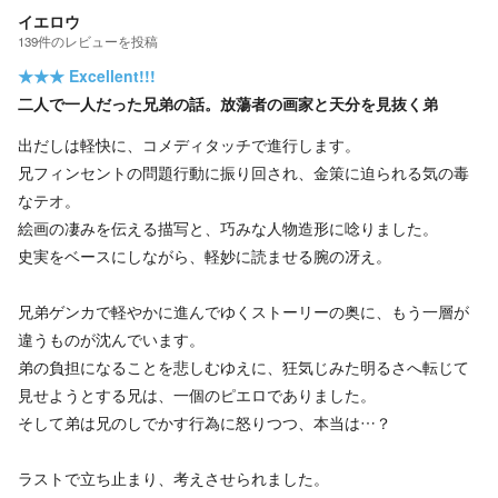
イエロウ
139
件の
レビューを投稿
★★★
Excellent!!!
二人で一人だった兄弟の話。放蕩者の画家と天分を見抜く弟
出だしは軽快に、コメディタッチで進行します。
兄フィンセントの問題行動に振り回され、金策に迫られる気の毒
なテオ。
絵画の凄みを伝える描写と、巧みな人物造形に唸りました。
史実をベースにしながら、軽妙に読ませる腕の冴え。
兄弟ゲンカで軽やかに進んでゆくストーリーの奥に、もう一層が
違うものが沈んでいます。
弟の負担になることを悲しむゆえに、狂気じみた明るさへ転じて
見せようとする兄は、一個のピエロでありました。
そして弟は兄のしでかす行為に怒りつつ、本当は…？
ラストで立ち止まり、考えさせられました。