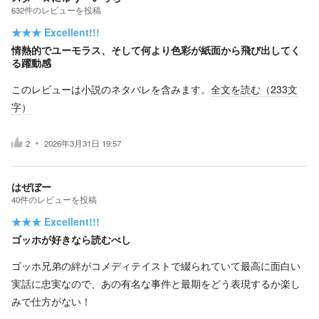
632
件の
レビューを投稿
★★★
Excellent!!!
情熱的でユーモラス、そして何より色彩が紙面から飛び出してく
る躍動感
このレビューは小説のネタバレを含みます。
全文を読む（
233
文
字）
2
2026年3月31日 19:57
はぜぼー
40
件の
レビューを投稿
★★★
Excellent!!!
ゴッホが好きなら読むべし
ゴッホ兄弟の絆がコメディテイストで綴られていて最高に面白い
実話に忠実なので、あの有名な事件と最期をどう表現するか楽し
みで仕方がない！