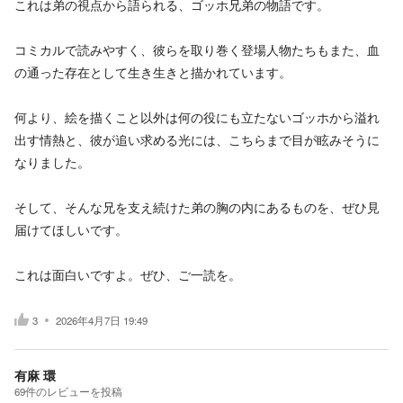
これは弟の視点から語られる、ゴッホ兄弟の物語です。
コミカルで読みやすく、彼らを取り巻く登場人物たちもまた、血
の通った存在として生き生きと描かれています。
何より、絵を描くこと以外は何の役にも立たないゴッホから溢れ
出す情熱と、彼が追い求める光には、こちらまで目が眩みそうに
なりました。
そして、そんな兄を支え続けた弟の胸の内にあるものを、ぜひ見
届けてほしいです。
これは面白いですよ。ぜひ、ご一読を。
3
2026年4月7日 19:49
有麻 環
69
件の
レビューを投稿