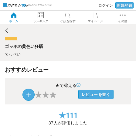
新規登録
ログイン
KADOKAWA Group
ゴッホの黄色い狂騒
ホーム
ランキング
小説を探す
マイページ
その他
ゴッホの黄色い狂騒
てっぺい
おすすめレビュー
★で称える
★
★
★
レビューを書く
★
111
37
人が評価しました