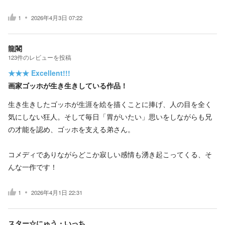
1
2026年4月3日 07:22
龍閣
123
件の
レビューを投稿
★★★
Excellent!!!
画家ゴッホが生き生きしている作品！
生き生きしたゴッホが生涯を絵を描くことに捧げ、人の目を全く
気にしない狂人。そして毎日「胃がいたい」思いをしながらも兄
の才能を認め、ゴッホを支える弟さん。
コメディでありながらどこか寂しい感情も湧き起こってくる、そ
んな一作です！
1
2026年4月1日 22:31
スター☆にゅう・いっち