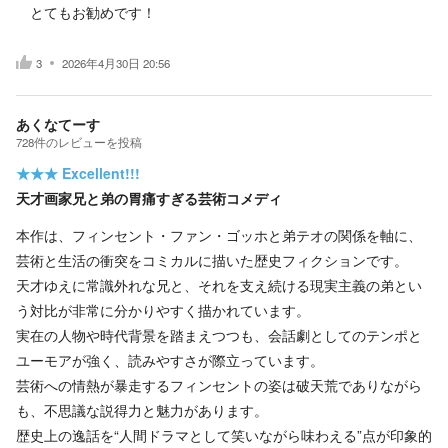
とてもお勧めです！
3
2026年4月30日 20:56
あくなてーす
728
件の
レビューを投稿
★★★
Excellent!!!
天才画家兄と弟の胃痛すぎる芸術コメディ
本作は、フィンセント・ファン・ゴッホと弟テオの関係を軸に、
芸術と生活の衝突をコミカルに描いた歴史フィクションです。
天才ゆえに常識外れな兄と、それを支え続ける現実主義の弟とい
う対比が非常に分かりやすく描かれています。
実在の人物や時代背景を踏まえつつも、会話劇としてのテンポと
ユーモアが強く、読みやすさが際立っています。
芸術への情熱が暴走するフィンセントの姿は破天荒でありながら
も、不思議な説得力と魅力があります。
歴史上の逸話を“人間ドラマとして笑いながら味わえる”点が印象的