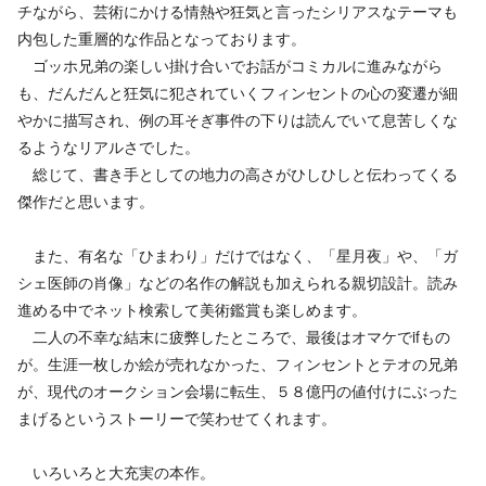
チながら、芸術にかける情熱や狂気と言ったシリアスなテーマも
内包した重層的な作品となっております。
ゴッホ兄弟の楽しい掛け合いでお話がコミカルに進みながら
も、だんだんと狂気に犯されていくフィンセントの心の変遷が細
やかに描写され、例の耳そぎ事件の下りは読んでいて息苦しくな
るようなリアルさでした。
総じて、書き手としての地力の高さがひしひしと伝わってくる
傑作だと思います。
また、有名な「ひまわり」だけではなく、「星月夜」や、「ガ
シェ医師の肖像」などの名作の解説も加えられる親切設計。読み
進める中でネット検索して美術鑑賞も楽しめます。
二人の不幸な結末に疲弊したところで、最後はオマケでifもの
が。生涯一枚しか絵が売れなかった、フィンセントとテオの兄弟
が、現代のオークション会場に転生、５８億円の値付けにぶった
まげるというストーリーで笑わせてくれます。
いろいろと大充実の本作。