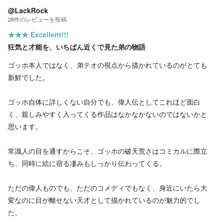
@LackRock
28
件の
レビューを投稿
★★★
Excellent!!!
狂気と才能を、いちばん近くで見た弟の物語
ゴッホ本人ではなく、弟テオの視点から描かれているのがとても
新鮮でした。
ゴッホ自体に詳しくない自分でも、偉人伝としてこれほど面白
く、親しみやすく入ってくる作品はなかなかないのではないかと
思います。
常識人の目を通すからこそ、ゴッホの破天荒さはコミカルに際立
ち、同時に絵に宿る凄みもしっかり伝わってくる。
ただの偉人ものでも、ただのコメディでもなく、身近にいたら大
変なのに目が離せない天才として描かれているのが魅力的でし
た。