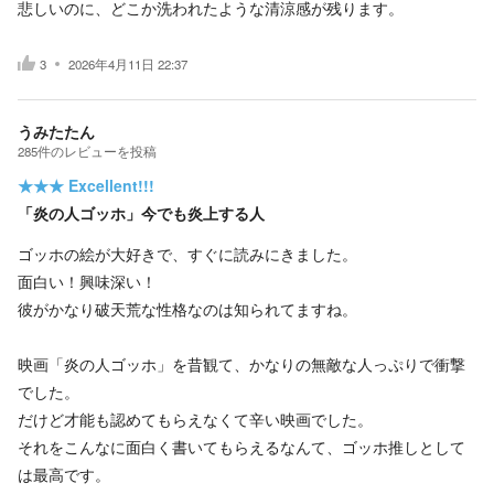
悲しいのに、どこか洗われたような清涼感が残ります。
3
2026年4月11日 22:37
うみたたん
285
件の
レビューを投稿
★★★
Excellent!!!
「炎の人ゴッホ」今でも炎上する人
ゴッホの絵が大好きで、すぐに読みにきました。
面白い！興味深い！
彼がかなり破天荒な性格なのは知られてますね。
映画「炎の人ゴッホ」を昔観て、かなりの無敵な人っぷりで衝撃
でした。
だけど才能も認めてもらえなくて辛い映画でした。
それをこんなに面白く書いてもらえるなんて、ゴッホ推しとして
は最高です。