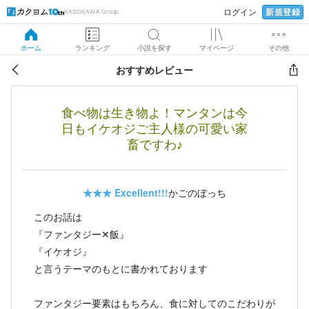
新規登録
ログイン
KADOKAWA Group
ホーム
ランキング
小説を探す
マイページ
その他
おすすめレビュー
食べ物は生き物よ！マンタンは今
日もイケオジご主人様の可愛い家
畜ですわ♪
★★★
Excellent!!!
かごのぼっち
このお話は
『ファンタジー✕飯』
『イケオジ』
と言うテーマのもとに書かれております
ファンタジー要素はもちろん、食に対してのこだわりが