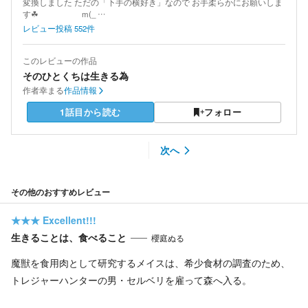
変換しました ただの「下手の横好き」なので お手柔らかにお願いしま
す☘ m(_ …
レビュー投稿
552
件
このレビューの作品
そのひとくちは生きる為
作者
幸まる
作品情報
1話目から読む
フォロー
次へ
その他のおすすめレビュー
★★★
Excellent!!!
生きることは、食べること
櫻庭ぬる
魔獣を食用肉として研究するメイスは、希少食材の調査のため、
トレジャーハンターの男・セルベリを雇って森へ入る。