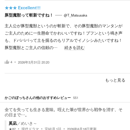
★★★
Excellent!!!
豚型魔獣って斬新ですね！
@T_Matsusaka
主人公が豚型魔獣というのが斬新で、その豚型魔獣のマンタンが
ご主人のために一生懸命でかわいいですね！ブフンという鳴き声
も、ドバババって土を掘るのもリアルでイノシシみたいですね！
豚型魔獣とご主人の信頼の…
続きを読む
4
2026年3月31日 20:20
もっと見る
かごのぼっち
さんの他のおすすめレビュー
551
全てを失っても生きる意味。咥えた筆が世界から戦争を消す、そ
の日まで…。
奚凪
／
めいき～
★
82
現代ドラマ
完結済
1
話
2026年6月18日
更新