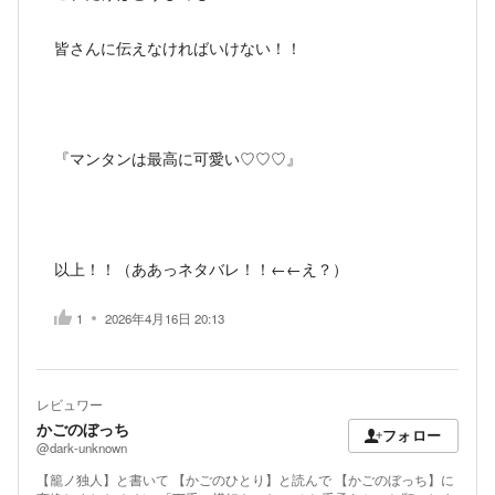
皆さんに伝えなければいけない！！
『マンタンは最高に可愛い♡♡♡』
以上！！（ああっネタバレ！！←←え？）
1
2026年4月16日 20:13
レビュワー
かごのぼっち
フォロー
@dark-unknown
【籠ノ独人】と書いて 【かごのひとり】と読んで 【かごのぼっち】に