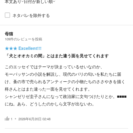
本文あり
日付が新しい順
ネタバレを除外する
母猫
109
件の
レビューを投稿
★★★
Excellent!!!
「犬とオオカミの間」とはまた違う面を見せてくれます
このエッセイではテーマが決まっているせいなのか、
モーパッサンの小説を解説し、現代のパリの匂いを私たちに届
け、蚤の市で売られるアンティークの小物たちのささやきを描く
柊さんとはまた違った一面を見せてくれます。
シャンゼリゼ圭子さんになって政治家に文句つけたりとか。■■■■
にね。あら、どうしたのかしら文字が出ないわ。
1
2026年6月20日 02:48