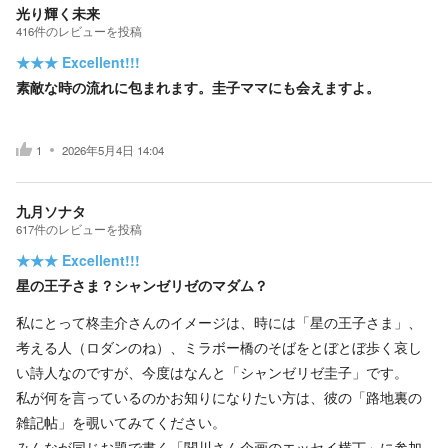
光り輝く未来
416
件の
レビューを投稿
★★★
Excellent!!!
素敵な時の流れに包まれます。圭子ママにも会えますよ。
1
2026年5月4日 14:04
九月ソナタ
617
件の
レビューを投稿
★★★
Excellent!!!
星の王子さま？シャンゼリゼのマダム？
私にとって柊圭介さんのイメージは、時には「星の王子さま」、
考える人（ロダンのね）、ミラボー橋のそばをとぼとぼ歩く哀し
い詩人なのですが、今度はなんと「シャンゼリゼ圭子」です。
私が何を言っているのかお知りになりたい方は、彼の「路地裏の
雑記帖」を覗いてみてください。
みんなが同じお題で書く「関川さん企画のエッセイ横丁」に参加