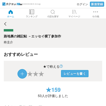
新規登録
ログイン
KADOKAWA Group
路地裏の雑記帖 －エッセイ横丁参加作
ホーム
ランキング
小説を探す
マイページ
その他
路地裏の雑記帖 －エッセイ横丁参加作
柊圭介
おすすめレビュー
★で称える
★
★
★
レビューを書く
★
159
53
人が評価しました