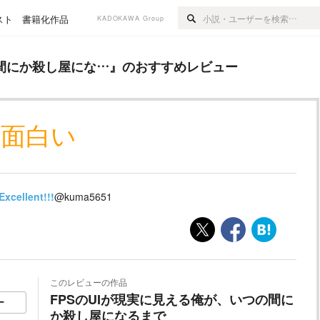
スト
書籍化作品
KADOKAWA Group
屋にな…
』のおすすめレビュー
の間にか殺し屋にな…
』のおすすめレビュー
面白い
Excellent!!!
@kuma5651
このレビューの作品
FPSのUIが現実に見える俺が、いつの間に
ー
か殺し屋になるまで