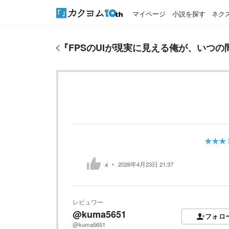
マイページ
小説を探す
ネク
『
FPSのUIが現実に見える俺が、いつの間にか殺し
『
FPSのUIが現実に見える俺が、いつ
★★★
2026年4月23日 21:37
4
レビュワー
@kuma5651
フォロ
@kuma5651