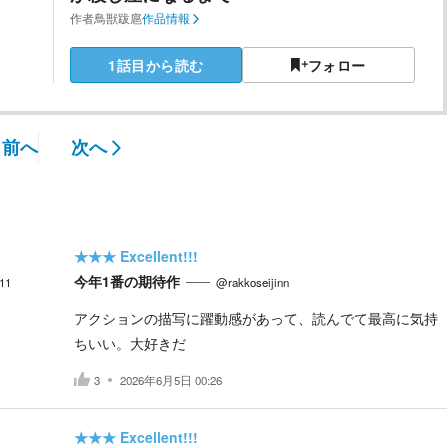
作者
鳥獣跋扈
作品情報
1話目から読む
フォロー
前へ
次へ
★★★
Excellent!!!
今年1番の期待作
11
@rakkoseijinn
アクションの描写に躍動感があって、読んでて最高に気持
ちいい。大好きだ
3
2026年6月5日 00:26
★★★
Excellent!!!