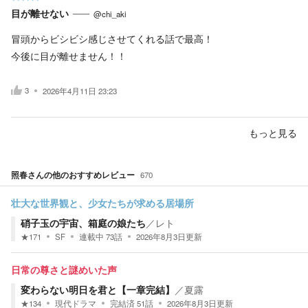
目が離せない
@chi_aki
冒頭からビシビシ感じさせてくれる話で最高！
今後に目が離せません！！
3
2026年4月11日 23:23
もっと見る
照春
さんの他のおすすめレビュー
670
壮大な世界観と、少女たちが求める居場所
硝子玉の宇宙、箱庭の娘たち
／
レト
★
171
SF
連載中
73
話
2026年8月3日
更新
日常の尊さと謎めいた声
変わらない明日を君と【一章完結】
／
夏露
★
134
現代ドラマ
完結済
51
話
2026年8月3日
更新