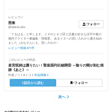
レビュワー
照春
フォロー
@tatarou-jiko
「てるはる」と申します。イヌ🐶とネコ🐱と読書が好きな活字中毒の
都内でライター兼編集・情報業。 あるイヌへの思い入れから書き始め
ました（みなさんにも、思い入れの…
レビュー投稿
671
件
このレビューの作品
皇宮呪師は護りたい！聖皇国列伝秘聞⑥ ～陰りの闇が刻む痕
跡《あと》～
作者
ノリト&ミコト
作品情報
1話目から読む
フォロー
次へ
その他のおすすめレビュー