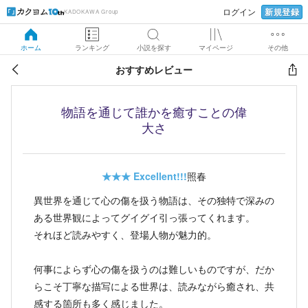
新規登録
ログイン
KADOKAWA Group
ホーム
ランキング
小説を探す
マイページ
その他
おすすめレビュー
物語を通じて誰かを癒すことの偉
大さ
★★★
Excellent!!!
照春
異世界を通じて心の傷を扱う物語は、その独特で深みの
ある世界観によってグイグイ引っ張ってくれます。
それほど読みやすく、登場人物が魅力的。
何事によらず心の傷を扱うのは難しいものですが、だか
らこそ丁寧な描写による世界は、読みながら癒され、共
感する箇所も多く感じました。