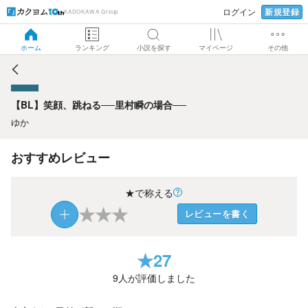
新規登録
ログイン
KADOKAWA Group
【BL】笑顔、跳ねる──里村瞬の場合──
ホーム
ランキング
小説を探す
マイページ
その他
【BL】笑顔、跳ねる──里村瞬の場合──
ゆか
おすすめレビュー
★で称える
★
★
★
レビューを書く
★
27
9
人が評価しました