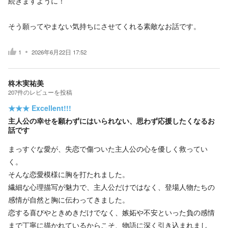
続きますように！
そう願ってやまない気持ちにさせてくれる素敵なお話です。
1
2026年6月22日 17:52
柊木実祐美
207
件の
レビューを投稿
★★★
Excellent!!!
主人公の幸せを願わずにはいられない、思わず応援したくなるお
話です
まっすぐな愛が、失恋で傷ついた主人公の心を優しく救ってい
く。
そんな恋愛模様に胸を打たれました。
繊細な心理描写が魅力で、主人公だけではなく、登場人物たちの
感情が自然と胸に伝わってきました。
恋する喜びやときめきだけでなく、嫉妬や不安といった負の感情
まで丁寧に描かれているからこそ、物語に深く引き込まれまし