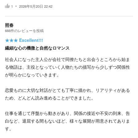
1
2026年5月20日 22:42
照春
666
件の
レビューを投稿
★★★
Excellent!!!
繊細な心の機微と自然なロマンス
社会人になった主人公が会社で同僚たちと出会うところから始ま
る物語は、主役となっていく人物たちの描写から少しずつ関係性
が明らかになっていきます。
恋愛ものに大切な対話がとても丁寧に描かれ、リアリティがある
ため、どんどん読み進めることができました。
仕事を通じて序盤から動きがあり、関係の接近や不安の到来、告
白など、退屈する間もないほど、様々な展開が用意されてありま
す。