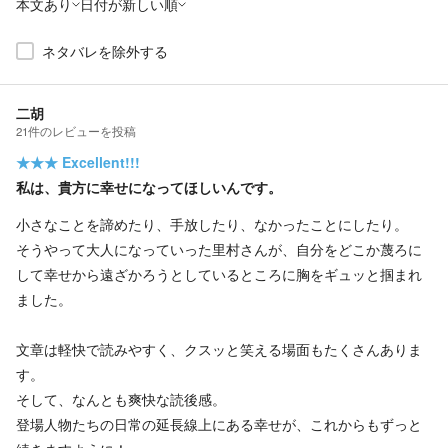
本文あり
日付が新しい順
ネタバレを除外する
二胡
21
件の
レビューを投稿
★★★
Excellent!!!
私は、貴方に幸せになってほしいんです。
小さなことを諦めたり、手放したり、なかったことにしたり。
そうやって大人になっていった里村さんが、自分をどこか蔑ろに
して幸せから遠ざかろうとしているところに胸をギュッと掴まれ
ました。
文章は軽快で読みやすく、クスッと笑える場面もたくさんありま
す。
そして、なんとも爽快な読後感。
登場人物たちの日常の延長線上にある幸せが、これからもずっと