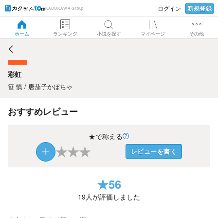
新規登録
ログイン
KADOKAWA Group
彩虹
ホーム
ランキング
小説を探す
マイページ
その他
彩虹
笹 慎 / 唐茄子かぼちゃ
おすすめレビュー
★で称える
★
★
★
レビューを書く
★
56
19
人が評価しました