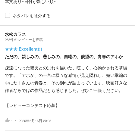
本文あり
日付が新しい順
ネタバレを除外する
水松カラス
265
件の
レビューを投稿
★★★
Excellent!!!
ただの、親しみの、悲しみの、自嘲の、羨望の、青春のアホか
疎遠になった親友との別れを描いた、眩しく、心動かされる掌編
です。「アホか」の一言に様々な感情が見え隠れし、短い掌編の
中にたくさんの青春と、その別れが詰まっています。映画好きな
作者ならではの作品だとも感じました。ぜひご一読ください。
【レビューコンテスト応募】
1
2026年6月16日 20:03